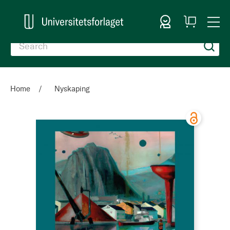
Sign In
My
Togg
Cart
Nav
Home
Nyskaping