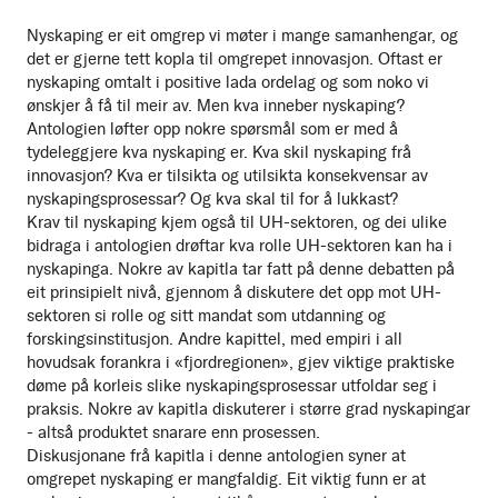
Nyskaping er eit omgrep vi møter i mange samanhengar, og
det er gjerne tett kopla til omgrepet innovasjon. Oftast er
nyskaping omtalt i positive lada ordelag og som noko vi
ønskjer å få til meir av. Men kva inneber nyskaping?
Antologien løfter opp nokre spørsmål som er med å
tydeleggjere kva nyskaping er. Kva skil nyskaping frå
innovasjon? Kva er tilsikta og utilsikta konsekvensar av
nyskapingsprosessar? Og kva skal til for å lukkast?
Krav til nyskaping kjem også til UH-sektoren, og dei ulike
bidraga i antologien drøftar kva rolle UH-sektoren kan ha i
nyskapinga. Nokre av kapitla tar fatt på denne debatten på
eit prinsipielt nivå, gjennom å diskutere det opp mot UH-
sektoren si rolle og sitt mandat som utdanning og
forskingsinstitusjon. Andre kapittel, med empiri i all
hovudsak forankra i «fjordregionen», gjev viktige praktiske
døme på korleis slike nyskapingsprosessar utfoldar seg i
praksis. Nokre av kapitla diskuterer i større grad nyskapingar
- altså produktet snarare enn prosessen.
Diskusjonane frå kapitla i denne antologien syner at
omgrepet nyskaping er mangfaldig. Eit viktig funn er at