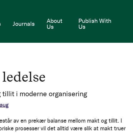
e
About
Publish With
s
Journals
Us
Us
ledelse
tillit i moderne organisering
haug
estår av en prekær balanse mellom makt og tillit. I
riske prosesser vil det alltid være slik at makt truer