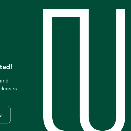
s
ted!
 and
releases
s