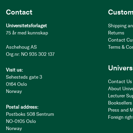
Contact
Custom
Universitetsforlaget
Shipping an
75 år med kunnskap
Returns
Contact Cu
Aschehoug AS
Terms & Co
Org.nr: NO 935 302 137
Univers
Visit us:
Sehesteds gate 3
Contact Us
0164 Oslo
About Unive
Norway
Lecturer Su
Booksellers
Postal address:
Press and 
Postboks 508 Sentrum
Foreign righ
NO-0105 Oslo
Norway