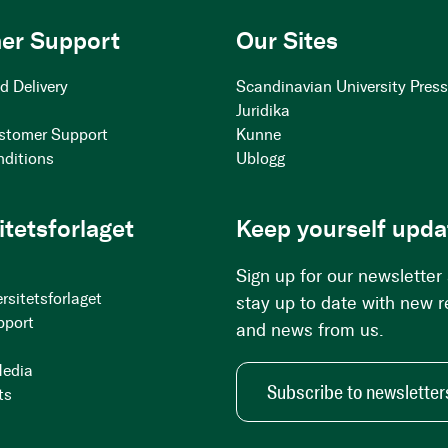
er Support
Our Sites
d Delivery
Scandinavian University Pres
Juridika
stomer Support
Kunne
nditions
Ublogg
itetsforlaget
Keep yourself upda
Sign up for our newsletter
rsitetsforlaget
stay up to date with new 
pport
and news from us.
Media
Subscribe to newsletter
ts