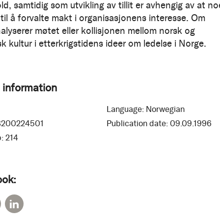
hold, samtidig som utvikling av tillit er avhengig av at n
 til å forvalte makt i organisasjonens interesse. Om
nalyserer møtet eller kollisjonen mellom norsk og
 kultur i etterkrigstidens ideer om ledelse i Norge.
 information
Language:
Norwegian
8200224501
Publication date:
09.09.1996
:
214
ook: