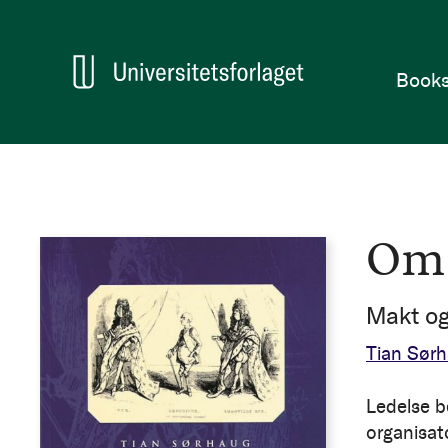
Hom
Book
Om 
Makt og 
Tian Sør
Ledelse b
organisato