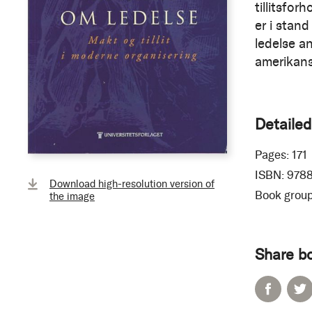
tillitsfor
er i stand
ledelse a
amerikansk
Detailed
Pages:
171
ISBN:
978
Download high-resolution version of
Book group
the image
Share b