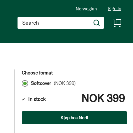
Sign In
Norwegian
Search
Choose format
Softcover
(
NOK 399
)
NOK 399
In stock
Qty
Kjøp hos Norli