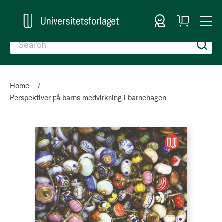
Sign In
My
Togg
Cart
Nav
Home
Perspektiver på barns medvirkning i barnehagen