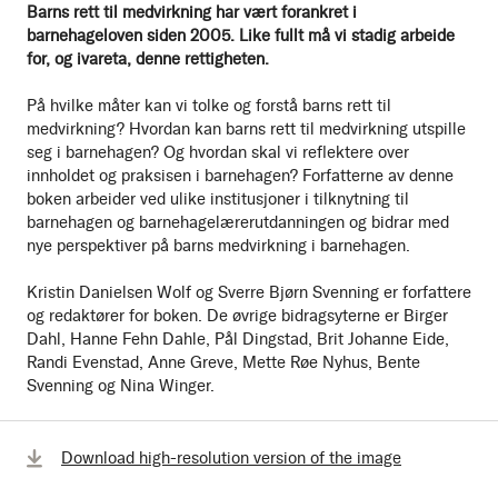
Barns rett til medvirkning har vært forankret i
barnehageloven siden 2005. Like fullt må vi stadig arbeide
for, og ivareta, denne rettigheten.
På hvilke måter kan vi tolke og forstå barns rett til
medvirkning? Hvordan kan barns rett til medvirkning utspille
seg i barnehagen? Og hvordan skal vi reflektere over
innholdet og praksisen i barnehagen? Forfatterne av denne
boken arbeider ved ulike institusjoner i tilknytning til
barnehagen og barnehagelærerutdanningen og bidrar med
nye perspektiver på barns medvirkning i barnehagen.
Kristin Danielsen Wolf og Sverre Bjørn Svenning er forfattere
og redaktører for boken. De øvrige bidragsyterne er Birger
Dahl, Hanne Fehn Dahle, Pål Dingstad, Brit Johanne Eide,
Randi Evenstad, Anne Greve, Mette Røe Nyhus, Bente
Svenning og Nina Winger.
Download high-resolution version of the image