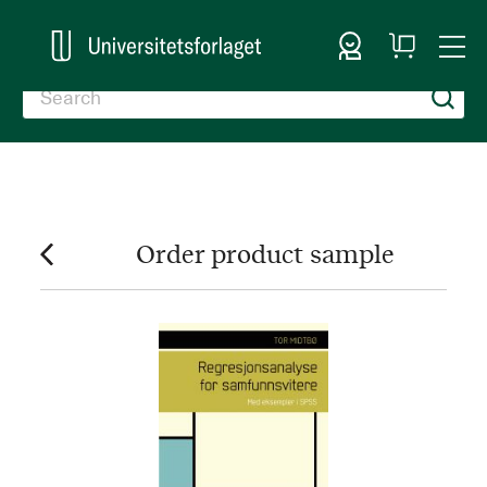
Sign In
My
Togg
Cart
Nav
Order product sample