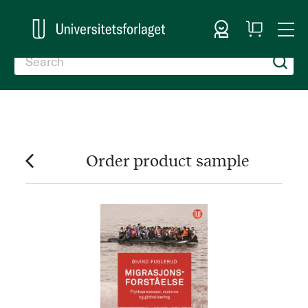
Sign In
My
Togg
Cart
Nav
Order product sample