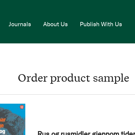
Journals
About Us
Publish With Us
Order product sample
Rus og rusmidler gjennom tide