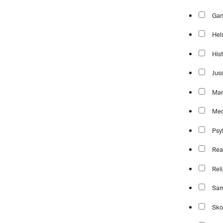
Ga
Hel
Hist
Jus
Mar
Med
Psy
Rea
Reli
Sam
Sko