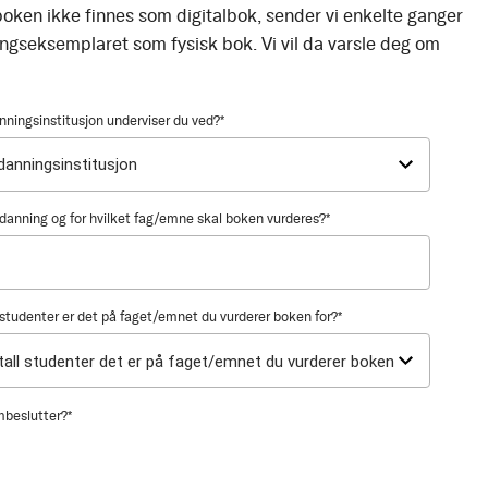
oken ikke finnes som digitalbok, sender vi enkelte ganger
ingseksemplaret som fysisk bok. Vi vil da varsle deg om
nningsinstitusjon underviser du ved?
*
utdanning og for hvilket fag/emne skal boken vurderes?
*
tudenter er det på faget/emnet du vurderer boken for?
*
mbeslutter?
*