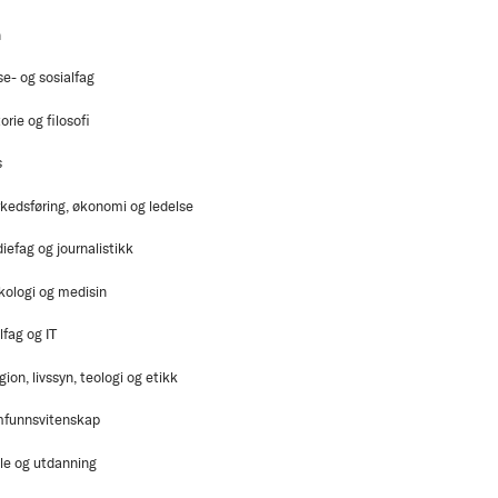
n
se- og sosialfag
orie og filosofi
s
kedsføring, økonomi og ledelse
iefag og journalistikk
kologi og medisin
lfag og IT
gion, livssyn, teologi og etikk
funnsvitenskap
le og utdanning