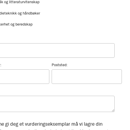
åk og litteraturvitenskap
dieteknikk og håndbøker
kerhet og beredskap
:
Poststed:
ne gi deg et vurderingseksemplar må vi lagre din