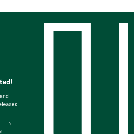
s
ted!
 and
releases
s