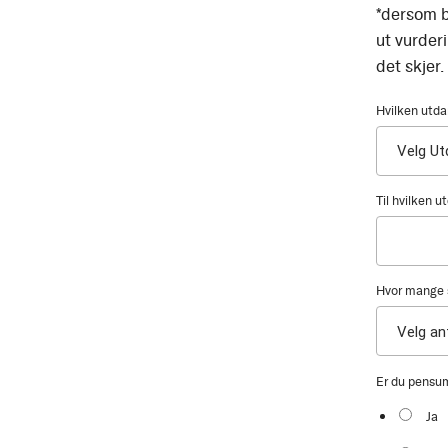
*dersom b
ut vurder
det skjer.
Hvilken utda
Til hvilken 
Hvor mange s
Er du pensu
Ja