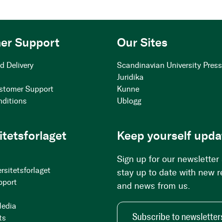
er Support
Our Sites
d Delivery
Scandinavian University Pres
Juridika
stomer Support
Kunne
nditions
Ublogg
itetsforlaget
Keep yourself upda
Sign up for our newsletter
rsitetsforlaget
stay up to date with new 
pport
and news from us.
Media
Subscribe to newsletter
ts