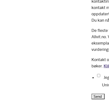
kontaktinf
kontakt m
oppdatert
Du kan nå
De fleste
Allvit.no.
eksemplar
vurdering
Kontakt o
bøker.
Kli
Jeg
Uni