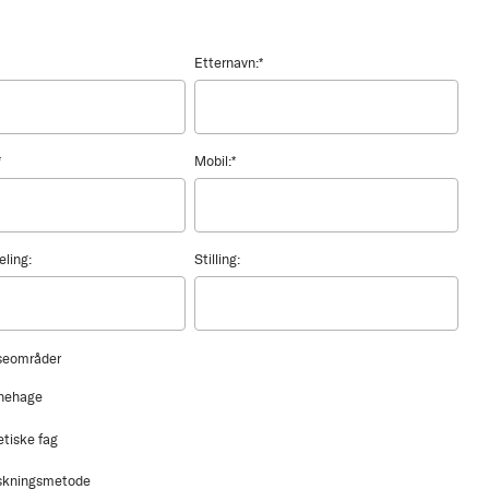
Etternavn:
*
*
Mobil:
*
eling:
Stilling:
sseområder
nehage
etiske fag
skningsmetode