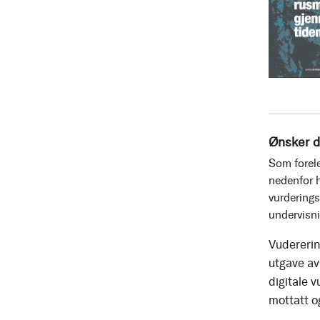
Ønsker d
Som forele
nedenfor h
vurderings
undervisn
Vudererin
utgave av 
digitale v
mottatt o