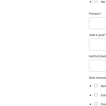
Nei
Fornavn:
*
Jobb e-post:
Institutt/avd
Dine intere
Bar
Est
For