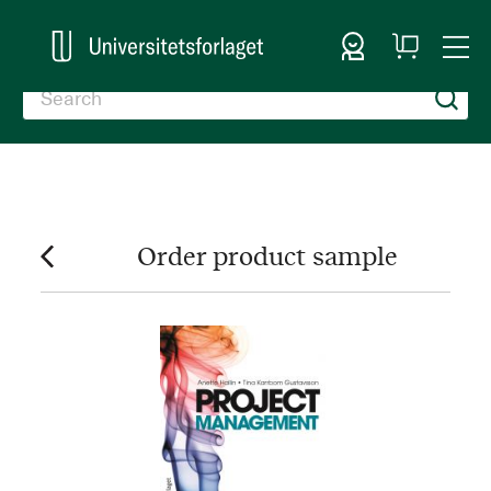
Sign In
My
Togg
Cart
Nav
Order product sample