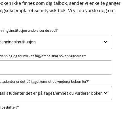
oken ikke finnes som digitalbok, sender vi enkelte ganger
ingseksemplaret som fysisk bok. Vi vil da varsle deg om
nningsinstitusjon underviser du ved?
*
utdanning og for hvilket fag/emne skal boken vurderes?
*
tudenter er det på faget/emnet du vurderer boken for?
*
mbeslutter?
*