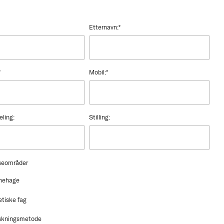
Etternavn:
*
*
Mobil:
*
eling:
Stilling:
sseområder
nehage
etiske fag
skningsmetode