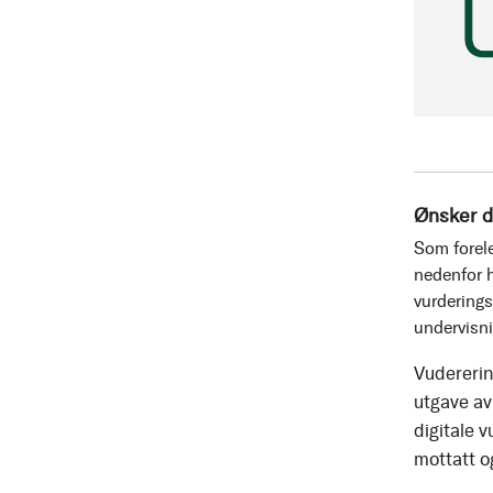
Ønsker d
Som forele
nedenfor h
vurderings
undervisn
Vudererin
utgave av 
digitale v
mottatt o