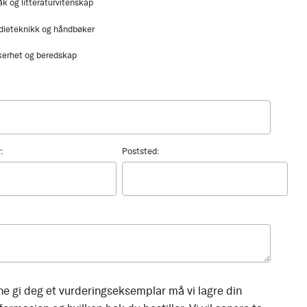
åk og litteraturvitenskap
dieteknikk og håndbøker
kerhet og beredskap
:
Poststed:
ne gi deg et vurderingseksemplar må vi lagre din