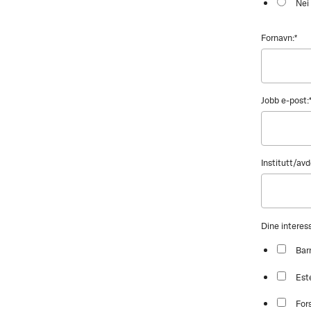
Nei
Fornavn:
*
Jobb e-post:
Institutt/avd
Dine intere
Bar
Est
For