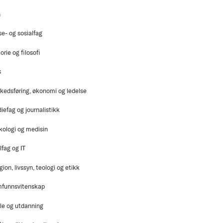
n
se- og sosialfag
orie og filosofi
s
kedsføring, økonomi og ledelse
iefag og journalistikk
kologi og medisin
lfag og IT
gion, livssyn, teologi og etikk
funnsvitenskap
le og utdanning