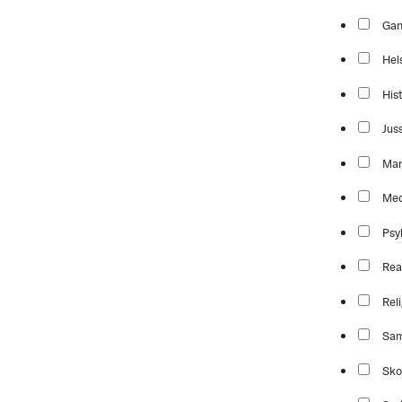
Ga
Hel
Hist
Jus
Mar
Med
Psy
Rea
Reli
Sam
Sko