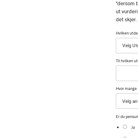
*dersom b
ut vurder
det skjer.
Hvilken utda
Til hvilken 
Hvor mange s
Er du pensu
Ja