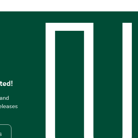
s
ted!
 and
releases
s