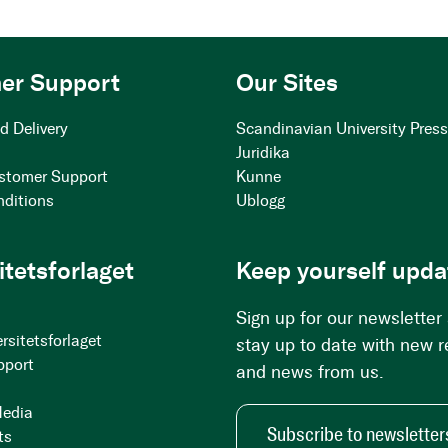
er Support
Our Sites
d Delivery
Scandinavian University Pres
Juridika
stomer Support
Kunne
nditions
Ublogg
itetsforlaget
Keep yourself upda
Sign up for our newsletter
rsitetsforlaget
stay up to date with new 
pport
and news from us.
Media
Subscribe to newsletter
ts