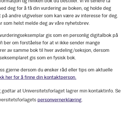
ormasjon og hvilken bok du bestiller. Vi vil senere ta
ed deg for å få din vurdering av boken, og holde deg
 på andre utgivelser som kan være av interesse for deg.
r som helst melde deg av våre nyhetsbrev.
 vurderingseksemplar gis som en personlig digitalbok på
 Vi ber om forståelse for at vi ikke sender mange
er av samme bok til hver avdeling/seksjon, dersom
seksemplaret gis som en fysisk bok.
ss gjerne dersom du ønsker råd eller tips om aktuelle
kk her for å finne din kontaktperson.
 godtar at Universitetsforlaget lagrer min kontaktinfo. Se
versitetsforlagets
personvernerklæring
.