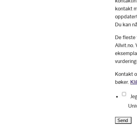
kontaktinf
kontakt m
oppdatert
Du kan nå
De fleste
Allvit.no.
eksemplar
vurdering
Kontakt o
bøker.
Kli
Jeg
Uni