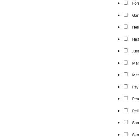
For
Ga
Hel
Hist
Jus
Mar
Med
Psy
Rea
Reli
Sam
Sko