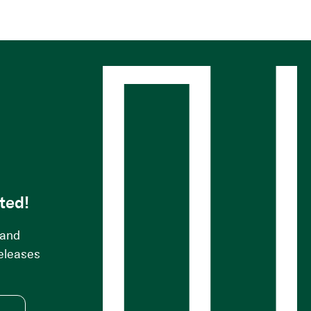
s
ted!
 and
releases