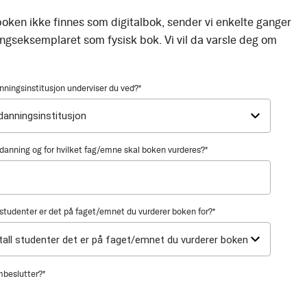
oken ikke finnes som digitalbok, sender vi enkelte ganger
ingseksemplaret som fysisk bok. Vi vil da varsle deg om
nningsinstitusjon underviser du ved?
*
utdanning og for hvilket fag/emne skal boken vurderes?
*
tudenter er det på faget/emnet du vurderer boken for?
*
mbeslutter?
*