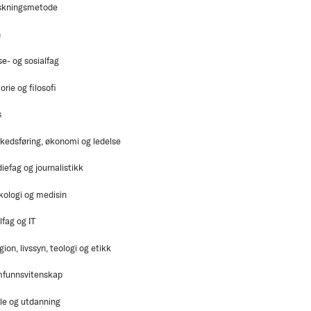
skningsmetode
n
se- og sosialfag
orie og filosofi
s
kedsføring, økonomi og ledelse
iefag og journalistikk
kologi og medisin
lfag og IT
gion, livssyn, teologi og etikk
funnsvitenskap
le og utdanning