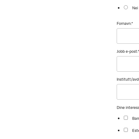
Nei
Fornavn:
*
Jobb e-post:
Institutt/avd
Dine intere
Bar
Est