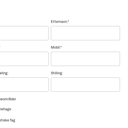
Etternavn:
*
*
Mobil:
*
eling:
Stilling:
sseområder
nehage
etiske fag