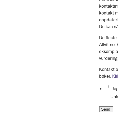
kontaktinf
kontakt m
oppdatert
Du kan nå
De fleste
Allvit.no.
eksemplar
vurdering
Kontakt o
bøker.
Kli
Jeg
Uni