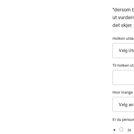
*dersom b
ut vurder
det skjer.
Hvilken utda
Til hvilken 
Hvor mange s
Er du pensu
Ja