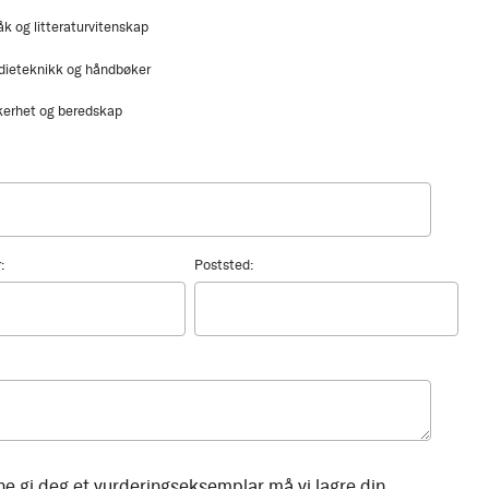
åk og litteraturvitenskap
dieteknikk og håndbøker
kerhet og beredskap
:
Poststed:
ne gi deg et vurderingseksemplar må vi lagre din