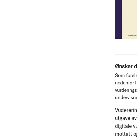
Ønsker d
Som forele
nedenfor h
vurderings
undervisn
Vudererin
utgave av 
digitale v
mottatt o