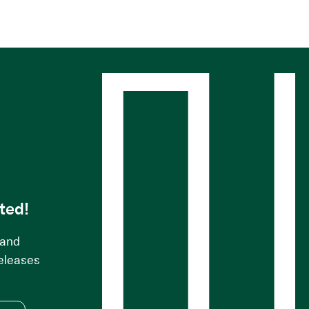
s
ted!
 and
releases