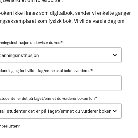
g behandlet din forespørsel.
oken ikke finnes som digitalbok, sender vi enkelte ganger
ingseksemplaret som fysisk bok. Vi vil da varsle deg om
nningsinstitusjon underviser du ved?
*
utdanning og for hvilket fag/emne skal boken vurderes?
*
tudenter er det på faget/emnet du vurderer boken for?
*
mbeslutter?
*