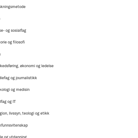
skningsmetode
n
se- og sosialfag
orie og filosofi
s
kedsføring, økonomi og ledelse
iefag og journalistikk
kologi og medisin
lfag og IT
gion, livssyn, teologi og etikk
funnsvitenskap
le og utdanning