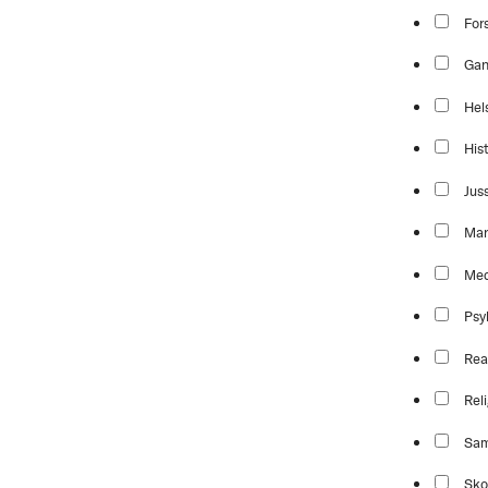
For
Ga
Hel
Hist
Jus
Mar
Med
Psy
Rea
Reli
Sam
Sko