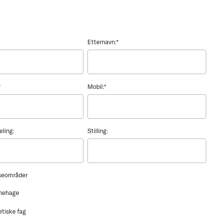
Etternavn:
*
*
Mobil:
*
eling:
Stilling:
sseområder
nehage
etiske fag