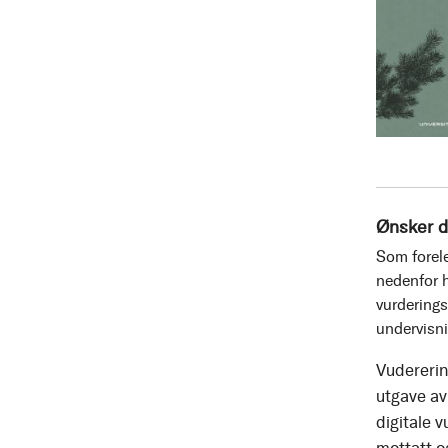
Ønsker d
Som forele
nedenfor h
vurderings
undervisn
Vudererin
utgave av 
digitale v