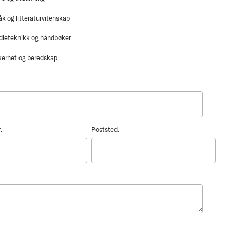
åk og litteraturvitenskap
dieteknikk og håndbøker
kerhet og beredskap
:
Poststed: