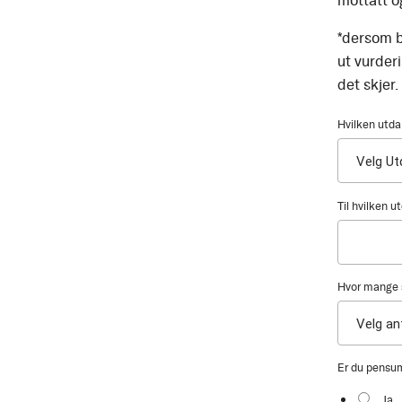
mottatt o
*dersom b
ut vurder
det skjer.
Hvilken utda
Til hvilken 
Hvor mange s
Er du pensu
Ja