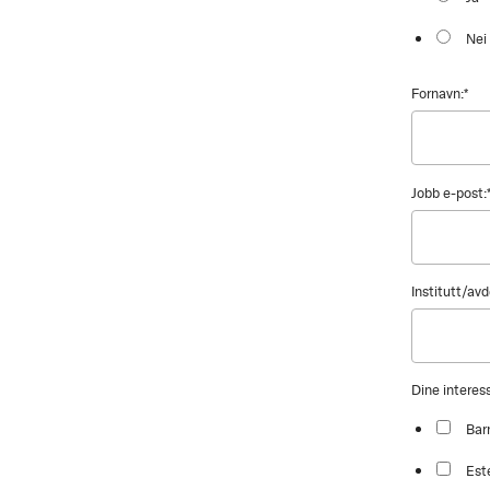
Nei
Fornavn:
*
Jobb e-post:
Institutt/avd
Dine intere
Bar
Est