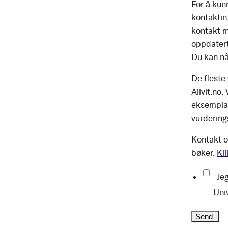
For å kun
kontaktinf
kontakt m
oppdatert
Du kan nå
De fleste
Allvit.no.
eksemplar
vurdering
Kontakt o
bøker.
Kli
Jeg
Uni