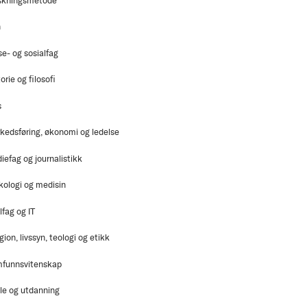
skningsmetode
n
se- og sosialfag
orie og filosofi
s
kedsføring, økonomi og ledelse
iefag og journalistikk
kologi og medisin
lfag og IT
gion, livssyn, teologi og etikk
funnsvitenskap
le og utdanning