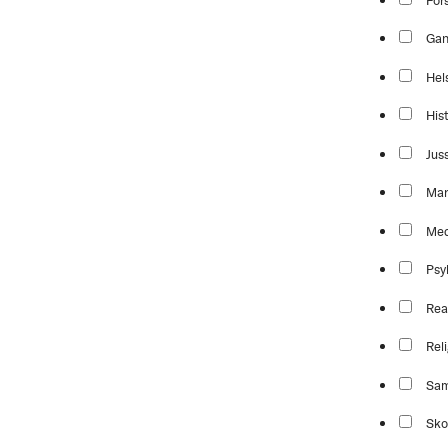
For
Ga
Hel
Hist
Jus
Mar
Med
Psy
Rea
Reli
Sam
Sko