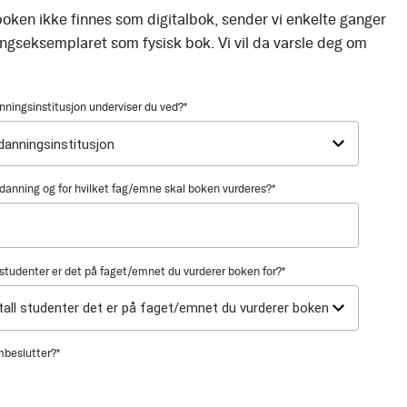
oken ikke finnes som digitalbok, sender vi enkelte ganger
ingseksemplaret som fysisk bok. Vi vil da varsle deg om
nningsinstitusjon underviser du ved?
*
utdanning og for hvilket fag/emne skal boken vurderes?
*
tudenter er det på faget/emnet du vurderer boken for?
*
mbeslutter?
*