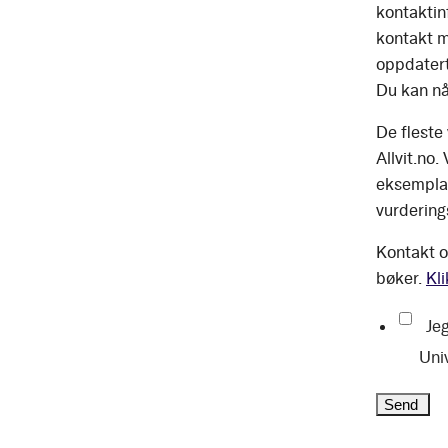
kontaktinf
kontakt m
oppdatert
Du kan nå
De fleste
Allvit.no.
eksemplar
vurdering
Kontakt o
bøker.
Kli
Jeg
Uni