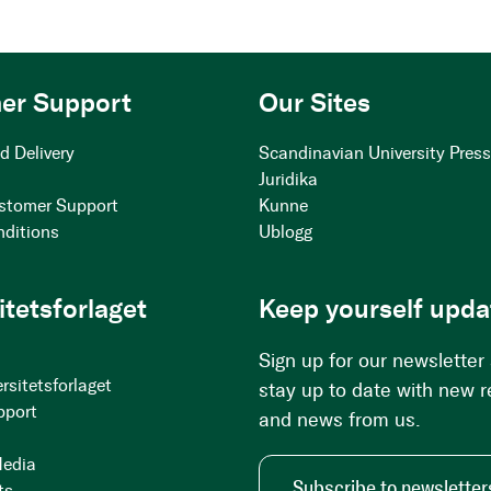
er Support
Our Sites
d Delivery
Scandinavian University Pres
Juridika
stomer Support
Kunne
nditions
Ublogg
itetsforlaget
Keep yourself upda
Sign up for our newsletter
rsitetsforlaget
stay up to date with new 
pport
and news from us.
Media
Subscribe to newsletter
ts