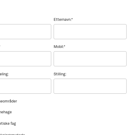
Etternavn:
*
*
Mobil:
*
eling:
Stilling:
sseområder
nehage
etiske fag