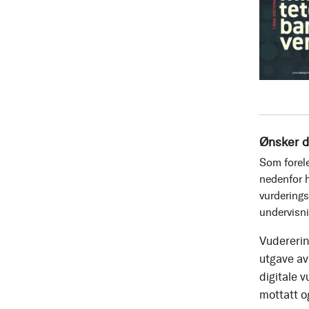
Ønsker d
Som forele
nedenfor h
vurderings
undervisn
Vudererin
utgave av 
digitale v
mottatt o