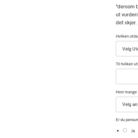
*dersom b
ut vurder
det skjer.
Hvilken utda
Til hvilken 
Hvor mange s
Er du pensu
Ja