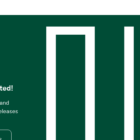
s
ted!
 and
releases
s