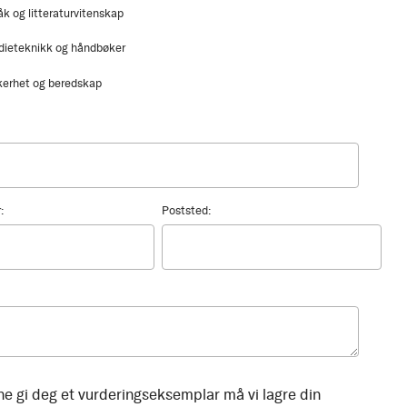
åk og litteraturvitenskap
dieteknikk og håndbøker
kerhet og beredskap
:
Poststed:
ne gi deg et vurderingseksemplar må vi lagre din