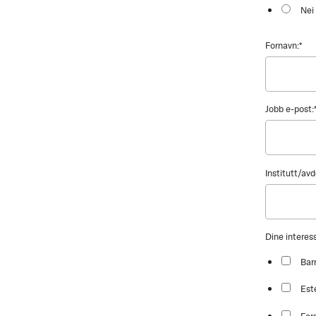
Nei
Fornavn:
*
Jobb e-post:
Institutt/avd
Dine intere
Bar
Est