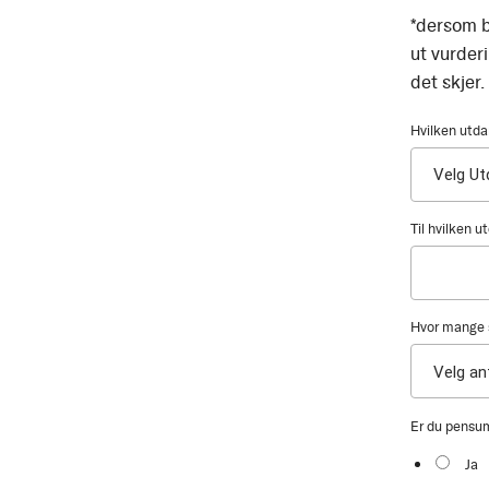
*dersom b
ut vurder
det skjer.
Hvilken utda
Til hvilken 
Hvor mange s
Er du pensu
Ja