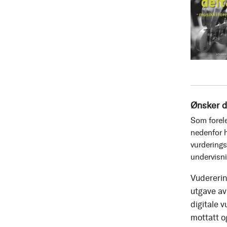
Ønsker d
Som forele
nedenfor h
vurderings
undervisn
Vudererin
utgave av 
digitale v
mottatt o