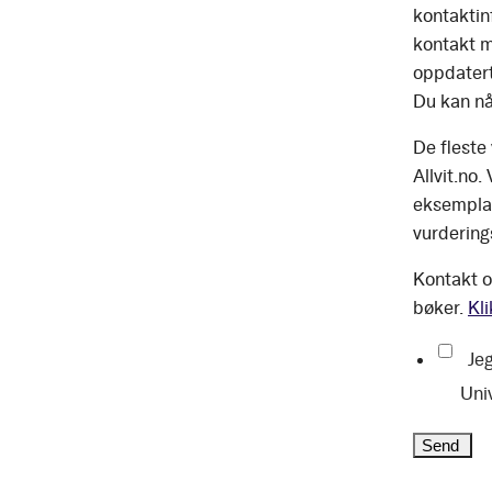
kontaktinf
kontakt m
oppdatert
Du kan nå
De fleste
Allvit.no.
eksemplar
vurdering
Kontakt o
bøker.
Kli
Jeg
Uni