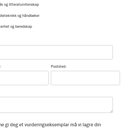
åk og litteraturvitenskap
dieteknikk og håndbøker
kerhet og beredskap
:
Poststed:
ne gi deg et vurderingseksemplar må vi lagre din