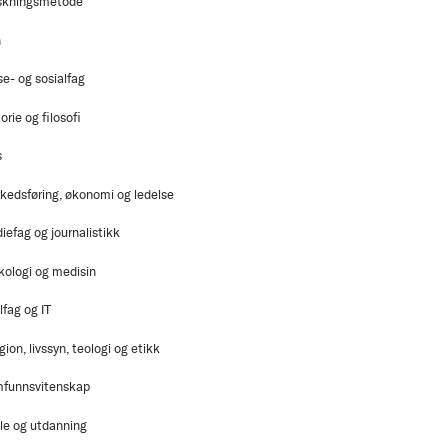
skningsmetode
n
se- og sosialfag
orie og filosofi
s
kedsføring, økonomi og ledelse
iefag og journalistikk
kologi og medisin
lfag og IT
gion, livssyn, teologi og etikk
funnsvitenskap
le og utdanning