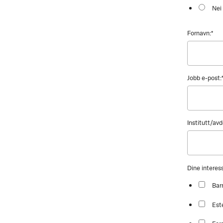
Nei
Fornavn:
*
Jobb e-post:
Institutt/avd
Dine intere
Bar
Est