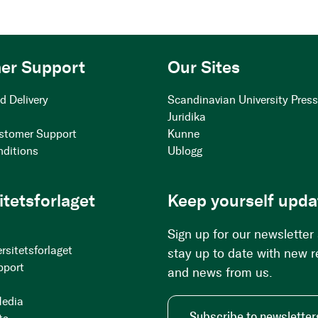
er Support
Our Sites
d Delivery
Scandinavian University Pres
Juridika
stomer Support
Kunne
nditions
Ublogg
itetsforlaget
Keep yourself upda
Sign up for our newsletter
rsitetsforlaget
stay up to date with new 
pport
and news from us.
Media
Subscribe to newsletter