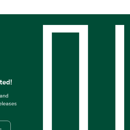
s
ted!
 and
releases
s