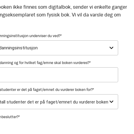
oken ikke finnes som digitalbok, sender vi enkelte ganger
ingseksemplaret som fysisk bok. Vi vil da varsle deg om
nningsinstitusjon underviser du ved?
*
utdanning og for hvilket fag/emne skal boken vurderes?
*
tudenter er det på faget/emnet du vurderer boken for?
*
mbeslutter?
*