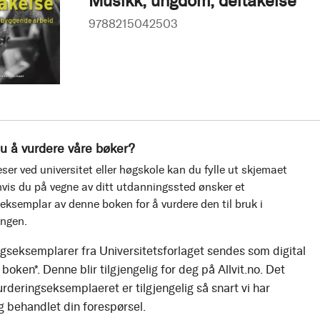
Musikk, ungdom, deltakelse
9788215042503
u å vurdere våre bøker?
ser ved universitet eller høgskole kan du fylle ut skjemaet
vis du på vegne av ditt utdanningssted ønsker et
eksemplar av denne boken for å vurdere den til bruk i
ingen.
gseksemplarer fra Universitetsforlaget sendes som digital
boken*. Denne blir tilgjengelig for deg på Allvit.no. Det
urderingseksemplaeret er tilgjengelig så snart vi har
g behandlet din forespørsel.