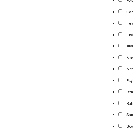
For
Ga
Hel
Hist
Jus
Mar
Med
Psy
Rea
Reli
Sam
Sko