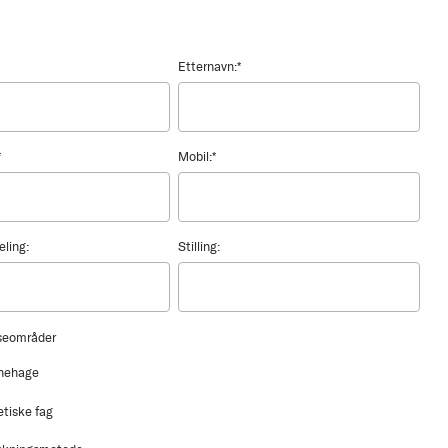
Etternavn:
*
*
Mobil:
*
eling:
Stilling:
sseområder
nehage
etiske fag