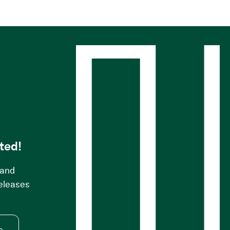
s
ted!
 and
releases