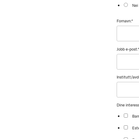
Nei
Fornavn:
*
Jobb e-post:
Institutt/avd
Dine intere
Bar
Est