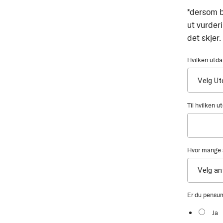
*dersom b
ut vurder
det skjer.
Hvilken utda
Til hvilken 
Hvor mange s
Er du pensu
Ja