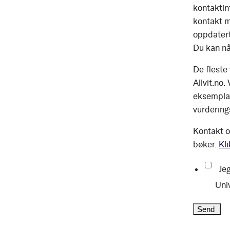
kontaktinf
kontakt m
oppdatert
Du kan nå
De fleste
Allvit.no.
eksemplar
vurdering
Kontakt o
bøker.
Kli
Jeg
Uni