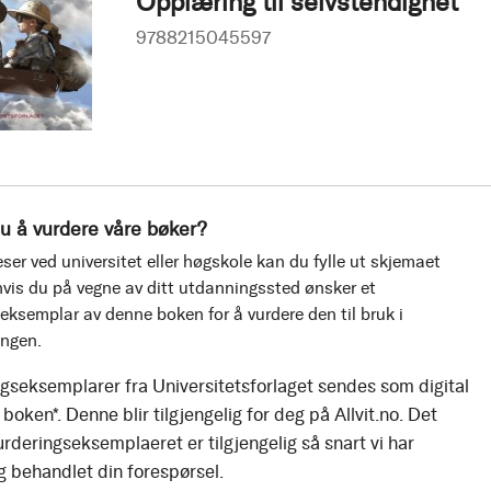
Opplæring til selvstendighet
9788215045597
u å vurdere våre bøker?
ser ved universitet eller høgskole kan du fylle ut skjemaet
vis du på vegne av ditt utdanningssted ønsker et
eksemplar av denne boken for å vurdere den til bruk i
ingen.
gseksemplarer fra Universitetsforlaget sendes som digital
boken*. Denne blir tilgjengelig for deg på Allvit.no. Det
urderingseksemplaeret er tilgjengelig så snart vi har
g behandlet din forespørsel.