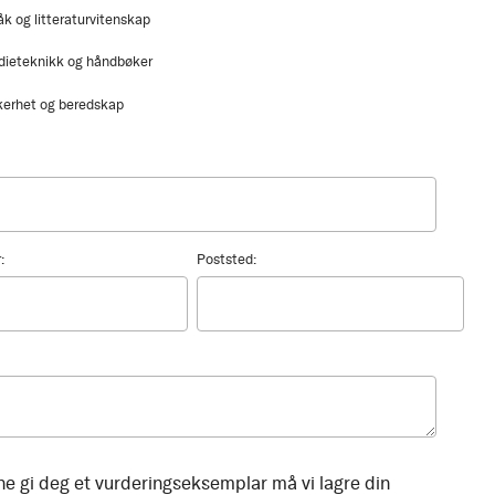
åk og litteraturvitenskap
dieteknikk og håndbøker
kerhet og beredskap
:
Poststed:
ne gi deg et vurderingseksemplar må vi lagre din