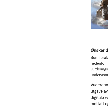
Ønsker d
Som forele
nedenfor h
vurderings
undervisn
Vudererin
utgave av 
digitale v
mottatt o