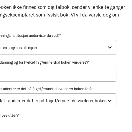
oken ikke finnes som digitalbok, sender vi enkelte ganger
ingseksemplaret som fysisk bok. Vi vil da varsle deg om
nningsinstitusjon underviser du ved?
*
utdanning og for hvilket fag/emne skal boken vurderes?
*
tudenter er det på faget/emnet du vurderer boken for?
*
mbeslutter?
*