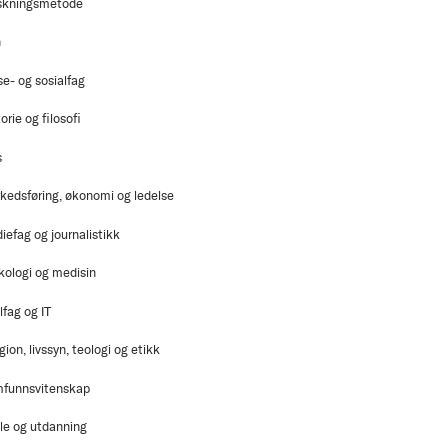
skningsmetode
n
se- og sosialfag
orie og filosofi
s
kedsføring, økonomi og ledelse
iefag og journalistikk
kologi og medisin
lfag og IT
gion, livssyn, teologi og etikk
funnsvitenskap
le og utdanning