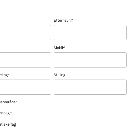
Etternavn:
*
*
Mobil:
*
eling:
Stilling:
sseområder
nehage
etiske fag