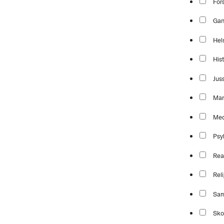
For
Ga
Hel
Hist
Jus
Mar
Med
Psy
Rea
Reli
Sam
Sko