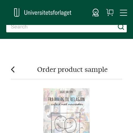
Sign In
My
Togg
Cart
Nav
Order product sample