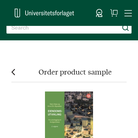
Sign In
My
Togg
Cart
Nav
Order product sample