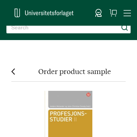
Sign In
My
Togg
Cart
Nav
Order product sample