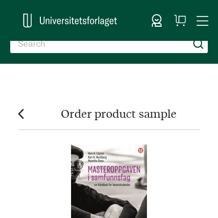
Sign In
My
Togg
Cart
Nav
Order product sample