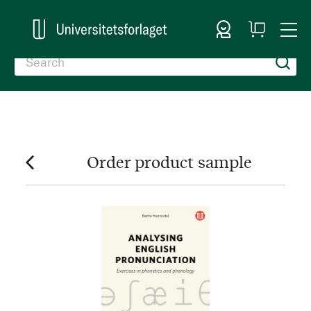
Sign In
My
Togg
Cart
Nav
Order product sample