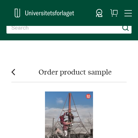
Sign In
My
Togg
Cart
Nav
Order product sample