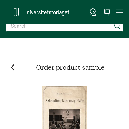
Sign In
My
Togg
Cart
Nav
Order product sample