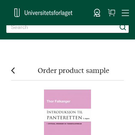
Sign In
My
Togg
Cart
Nav
Order product sample