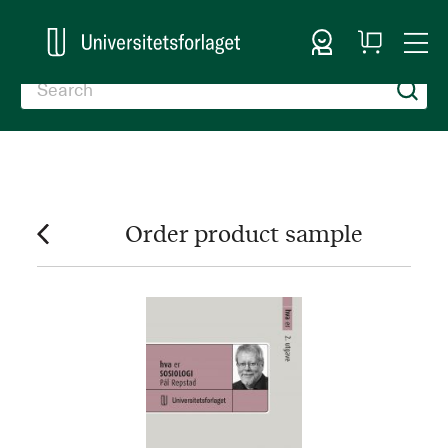
Sign In
My
Togg
Cart
Nav
Order product sample