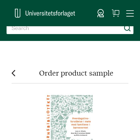
Sign In
My
Togg
Cart
Nav
Order product sample