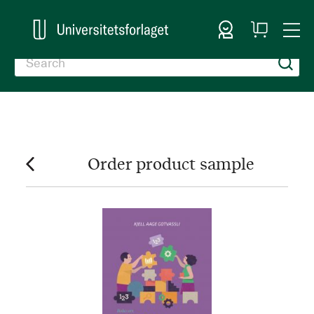
Sign In
My
Togg
Cart
Nav
Order product sample