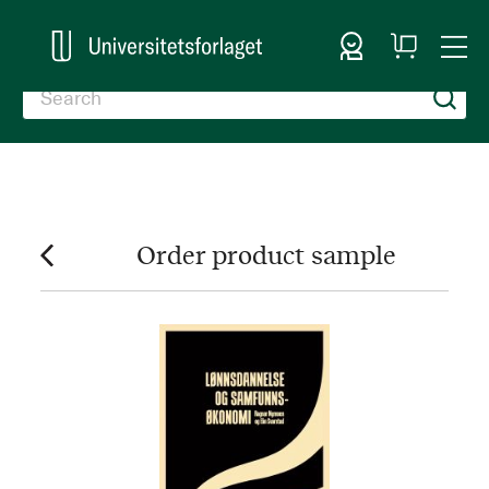
Sign In
My
Togg
Cart
Nav
Order product sample