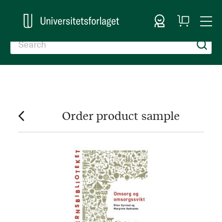
Sign In
My
Togg
Cart
Nav
Order product sample