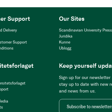
er Support
Our Sites
d Delivery
Scandinavian University Pres
Juridika
stomer Support
Kunne
nditions
Ublogg
itetsforlaget
Keep yourself upda
Sign up for our newsletter
rsitetsforlaget
stay up to date with new 
pport
and news from us.
Media
Subscribe to newsletter
ts