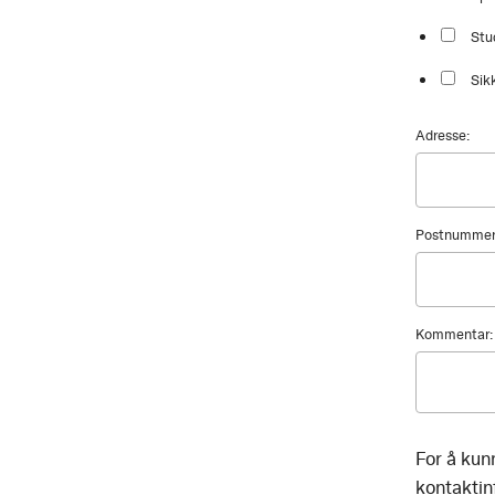
Stu
Sik
Adresse:
Postnummer
Kommentar:
For å kun
kontaktinf