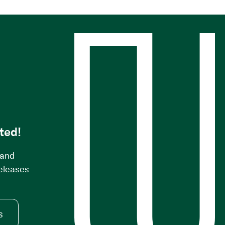
s
ted!
 and
releases
s