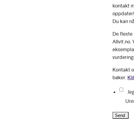
kontakt m
oppdatert
Du kan nå
De fleste
Allvit.no.
eksemplar
vurdering
Kontakt o
bøker.
Kli
Jeg
Uni