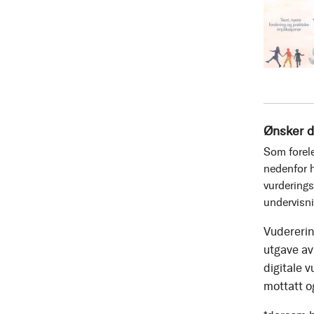
Ønsker d
Som forele
nedenfor h
vurderings
undervisn
Vudererin
utgave av 
digitale v
mottatt o