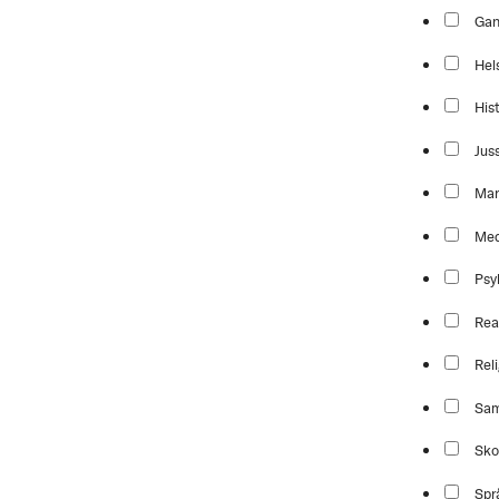
Ga
Hel
Hist
Jus
Mar
Med
Psy
Rea
Reli
Sam
Sko
Spr