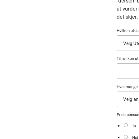
*dersom b
ut vurder
det skjer.
Hvilken utda
Til hvilken 
Hvor mange s
Er du pensu
Ja
Nei