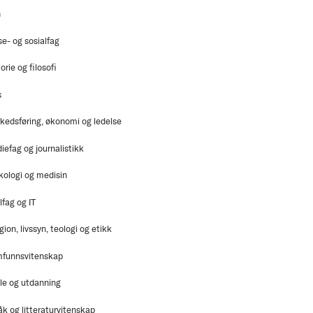
n
se- og sosialfag
orie og filosofi
s
kedsføring, økonomi og ledelse
iefag og journalistikk
kologi og medisin
lfag og IT
gion, livssyn, teologi og etikk
funnsvitenskap
le og utdanning
åk og litteraturvitenskap