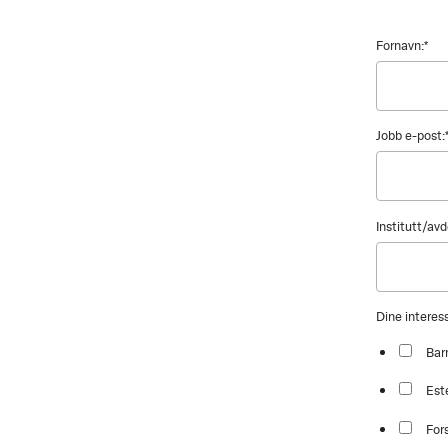
Fornavn:
*
Jobb e-post:
Institutt/avd
Dine intere
Bar
Est
For