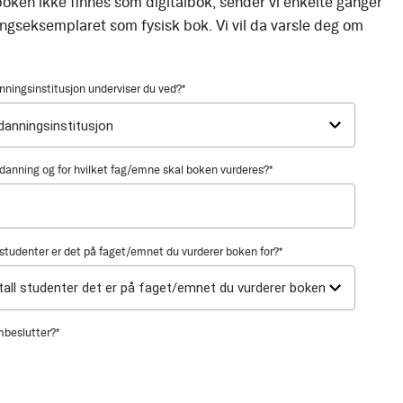
oken ikke finnes som digitalbok, sender vi enkelte ganger
ingseksemplaret som fysisk bok. Vi vil da varsle deg om
nningsinstitusjon underviser du ved?
*
utdanning og for hvilket fag/emne skal boken vurderes?
*
tudenter er det på faget/emnet du vurderer boken for?
*
mbeslutter?
*