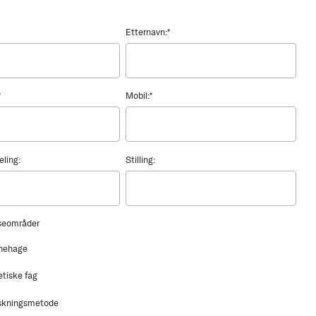
Etternavn:
*
*
Mobil:
*
eling:
Stilling:
sseområder
nehage
etiske fag
skningsmetode