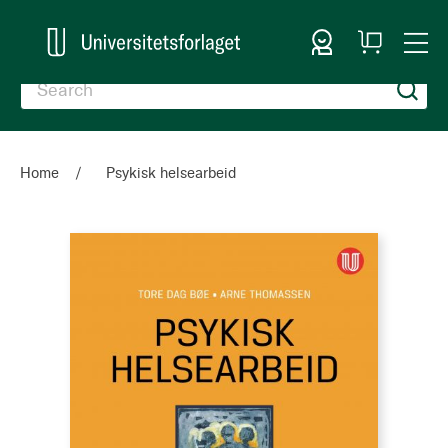
Sign In
My
Togg
Cart
Nav
Home
Psykisk helsearbeid