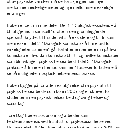
ut av psykiske vansker, må derfor skje gjennom nye
mellommenneskelige møter og nye mellommenneskelige
erfaringer.
Boken er delt inn i tre deler. Del 1. "Dialogisk eksistens - å
bli til gjennom samspill" drøfter noen grunnleggende
spørsmål knyttet til hva det vil si å eksistere og bli til som
menneske. I del 2. "Dialogisk kunnskap - å finne ord for
virkeligheten sammen" går forfatterne nærmere inn på hva
kunnskap er, hvordan kunnskap blir til og hvilke kunnskaper
som blir viktige i psykisk helsearbeid. I del 3. "Dialogisk
praksis - å finne en fremtid sammen" forsøker forfatterne å
se på muligheter i psykisk helsearbeids praksis.
Boken bygger på forfatternes utgivelse «Fra psykiatri til
psykisk helsearbeid» som kom i 2007, og er skrevet for
studenter innen psykisk helsearbeid og øvrig helse- og
sosialfag.
Tore Dag Bøe er sosionom, og arbeider som
førsteamanuensis ved Institutt for psykososial helse ved
Universitetet i Agder. Bøe tok sin doktorgrad i mars 2016 om