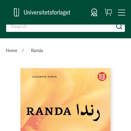
Sign In
My
Togg
Cart
Nav
Home
Randa