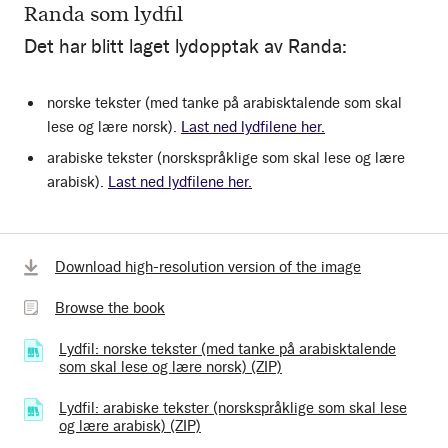
Randa som lydfil
Det har blitt laget lydopptak av Randa:
norske tekster (med tanke på arabisktalende som skal
lese og lære norsk).
Last ned lydfilene her.
arabiske tekster (norskspråklige som skal lese og lære
arabisk).
Last ned lydfilene her.
Browse
Download high-resolution version of the image
the
Browse the book
book
Lydfil: norske tekster (med tanke på arabisktalende
som skal lese og lære norsk) (ZIP)
(25.61 MB)
Lydfil: arabiske tekster (norskspråklige som skal lese
og lære arabisk) (ZIP)
(29.75 MB)