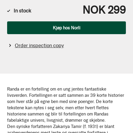
NOK 299
In stock
Qty
Kjøp hos Norli
Order inspection copy
Randa er en fortelling om en ung jentes fantastiske
livsverden. Fortellingen er satt sammen av 39 korte historier
som hver står på egne ben med sine poenger. De korte
tekstene kan nytes i seg selv, men etter hvert flettes
historiene sammen og blir til fortellingen om Randas
fabelaktige univers, livsgnist, drømmer og skjebne.
Den syriske forfatteren Zakariya Tamir (f. 1931) er blant
araberverdenens mest leste og oversatte forfattere i