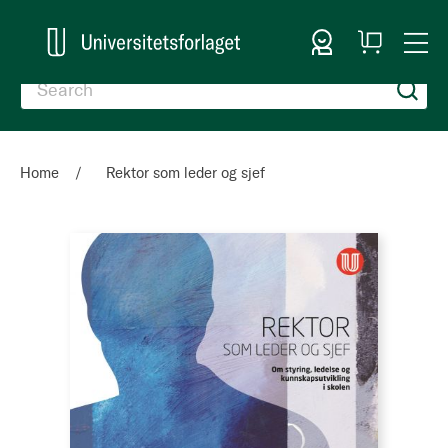
Sign In
My
Togg
Cart
Nav
Home
Rektor som leder og sjef