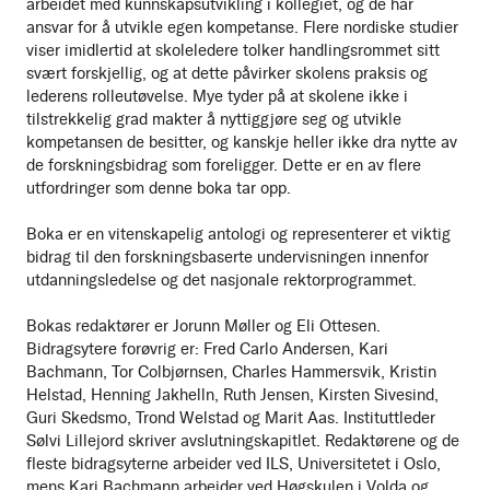
arbeidet med kunnskapsutvikling i kollegiet, og de har
ansvar for å utvikle egen kompetanse. Flere nordiske studier
viser imidlertid at skoleledere tolker handlingsrommet sitt
svært forskjellig, og at dette påvirker skolens praksis og
lederens rolleutøvelse. Mye tyder på at skolene ikke i
tilstrekkelig grad makter å nyttiggjøre seg og utvikle
kompetansen de besitter, og kanskje heller ikke dra nytte av
de forskningsbidrag som foreligger. Dette er en av flere
utfordringer som denne boka tar opp.
Boka er en vitenskapelig antologi og representerer et viktig
bidrag til den forskningsbaserte undervisningen innenfor
utdanningsledelse og det nasjonale rektorprogrammet.
Bokas redaktører er Jorunn Møller og Eli Ottesen.
Bidragsytere forøvrig er: Fred Carlo Andersen, Kari
Bachmann, Tor Colbjørnsen, Charles Hammersvik, Kristin
Helstad, Henning Jakhelln, Ruth Jensen, Kirsten Sivesind,
Guri Skedsmo, Trond Welstad og Marit Aas. Instituttleder
Sølvi Lillejord skriver avslutningskapitlet. Redaktørene og de
fleste bidragsyterne arbeider ved ILS, Universitetet i Oslo,
mens Kari Bachmann arbeider ved Høgskulen i Volda og