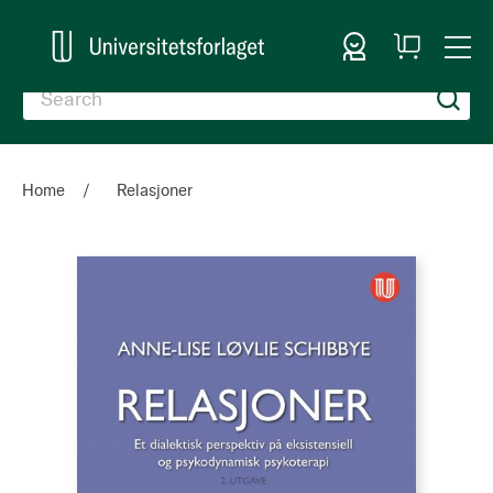
Sign In
My
Togg
Cart
Nav
Home
Relasjoner