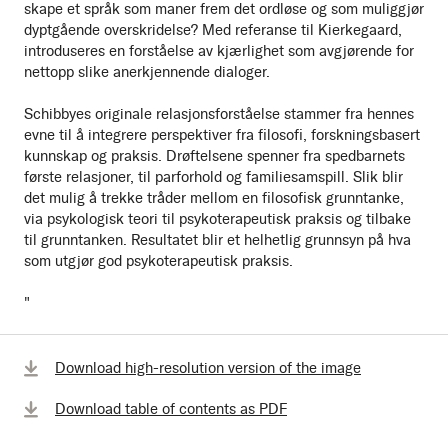
skape et språk som maner frem det ordløse og som muliggjør
dyptgående overskridelse? Med referanse til Kierkegaard,
introduseres en forståelse av kjærlighet som avgjørende for
nettopp slike anerkjennende dialoger.
Schibbyes originale relasjonsforståelse stammer fra hennes
evne til å integrere perspektiver fra filosofi, forskningsbasert
kunnskap og praksis. Drøftelsene spenner fra spedbarnets
første relasjoner, til parforhold og familiesamspill. Slik blir
det mulig å trekke tråder mellom en filosofisk grunntanke,
via psykologisk teori til psykoterapeutisk praksis og tilbake
til grunntanken. Resultatet blir et helhetlig grunnsyn på hva
som utgjør god psykoterapeutisk praksis.
"
Download high-resolution version of the image
Download table of contents as PDF