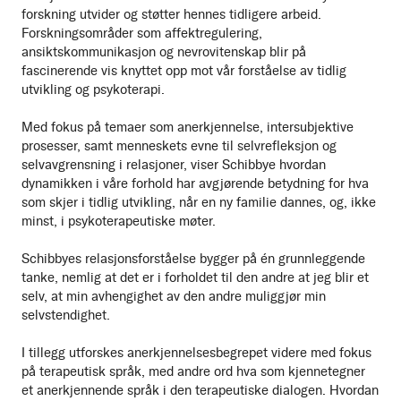
forskning utvider og støtter hennes tidligere arbeid.
Forskningsområder som affektregulering,
ansiktskommunikasjon og nevrovitenskap blir på
fascinerende vis knyttet opp mot vår forståelse av tidlig
utvikling og psykoterapi.
Med fokus på temaer som anerkjennelse, intersubjektive
prosesser, samt menneskets evne til selvrefleksjon og
selvavgrensning i relasjoner, viser Schibbye hvordan
dynamikken i våre forhold har avgjørende betydning for hva
som skjer i tidlig utvikling, når en ny familie dannes, og, ikke
minst, i psykoterapeutiske møter.
Schibbyes relasjonsforståelse bygger på én grunnleggende
tanke, nemlig at det er i forholdet til den andre at jeg blir et
selv, at min avhengighet av den andre muliggjør min
selvstendighet.
I tillegg utforskes anerkjennelsesbegrepet videre med fokus
på terapeutisk språk, med andre ord hva som kjennetegner
et anerkjennende språk i den terapeutiske dialogen. Hvordan