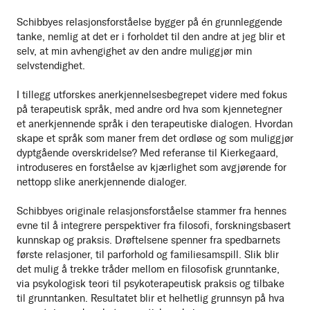
Schibbyes relasjonsforståelse bygger på én grunnleggende
tanke, nemlig at det er i forholdet til den andre at jeg blir et
selv, at min avhengighet av den andre muliggjør min
selvstendighet.
I tillegg utforskes anerkjennelsesbegrepet videre med fokus
på terapeutisk språk, med andre ord hva som kjennetegner
et anerkjennende språk i den terapeutiske dialogen. Hvordan
skape et språk som maner frem det ordløse og som muliggjør
dyptgående overskridelse? Med referanse til Kierkegaard,
introduseres en forståelse av kjærlighet som avgjørende for
nettopp slike anerkjennende dialoger.
Schibbyes originale relasjonsforståelse stammer fra hennes
evne til å integrere perspektiver fra filosofi, forskningsbasert
kunnskap og praksis. Drøftelsene spenner fra spedbarnets
første relasjoner, til parforhold og familiesamspill. Slik blir
det mulig å trekke tråder mellom en filosofisk grunntanke,
via psykologisk teori til psykoterapeutisk praksis og tilbake
til grunntanken. Resultatet blir et helhetlig grunnsyn på hva