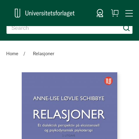
Sign In
My
Togg
Cart
Nav
Home
Relasjoner