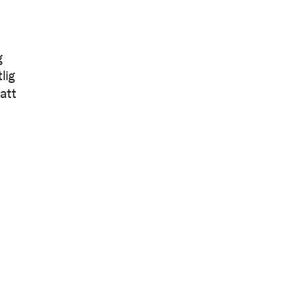
g
lig
att