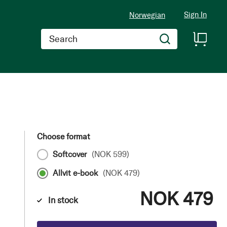
Sign In
Norwegian
Search
Choose format
Softcover
(
NOK 599
)
Allvit e-book
(
NOK 479
)
NOK 479
In stock