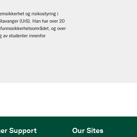
temsikkerhet og risikostyring i
 Stavanger (UiS). Han har over 20
amfunnssikkerhetsområdet, og over
g av studenter innenfor
er Support
Our Sites