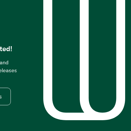
s
ted!
 and
releases
s