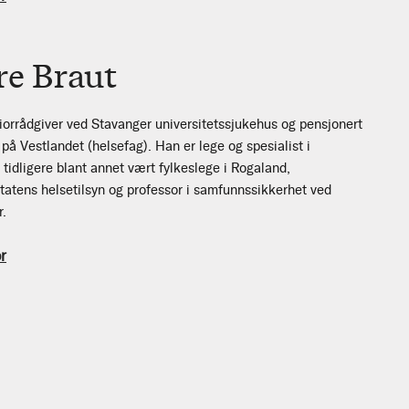
re Braut
iorrådgiver ved Stavanger universitetssjukehus og pensjonert
på Vestlandet (helsefag). Han er lege og spesialist i
idligere blant annet vært fylkeslege i Rogaland,
Statens helsetilsyn og professor i samfunnssikkerhet ved
r.
r