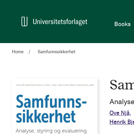
Home
Books
Home
Samfunnssikkerhet
Sam
Analyse,
Ove Njå
Henrik Bj