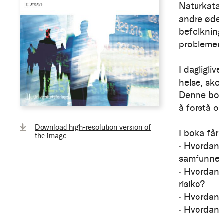
Naturkata
andre øde
befolknin
problemer 
I dagligli
helse, sk
Denne bok
å forstå o
Download high-resolution version of
I boka få
the image
· Hvordan
samfunne
· Hvordan
risiko?
· Hvordan
· Hvordan 