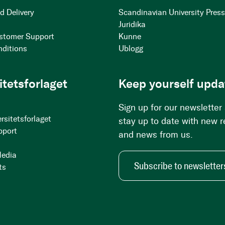
d Delivery
Scandinavian University Pres
Juridika
stomer Support
Kunne
nditions
Ublogg
itetsforlaget
Keep yourself upda
Sign up for our newsletter
rsitetsforlaget
stay up to date with new 
pport
and news from us.
Media
Subscribe to newsletter
ts