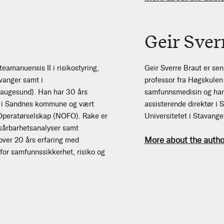
Geir Sver
teamanuensis II i risikostyring,
Geir Sverre Braut er sen
vanger samt i
professor fra Høgskulen 
augesund). Han har 30 års
samfunnsmedisin og har t
ig i Sandnes kommune og vært
assisterende direktør i 
r Operatørselskap (NOFO). Rake er
Universitetet i Stavange
 sårbarhetsanalyser samt
More about the autho
over 20 års erfaring med
for samfunnssikkerhet, risiko og