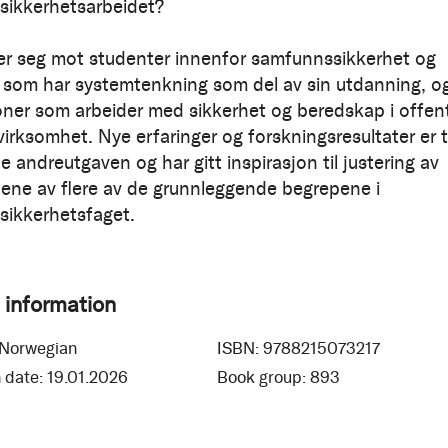
ikkerhetsarbeidet?
er seg mot studenter innenfor samfunnssikkerhet og
 som har systemtenkning som del av sin utdanning, o
ner som arbeider med sikkerhet og beredskap i offent
virksomhet. Nye erfaringer og forskningsresultater er t
e andreutgaven og har gitt inspirasjon til justering av
nene av flere av de grunnleggende begrepene i
ikkerhetsfaget.
 information
Norwegian
ISBN:
9788215073217
 date:
19.01.2026
Book group:
893