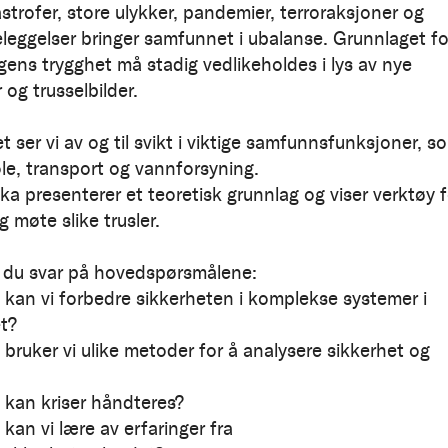
strofer, store ulykker, pandemier, terroraksjoner og
leggelser bringer samfunnet i ubalanse. Grunnlaget fo
gens trygghet må stadig vedlikeholdes i lys av nye
og trusselbilder.
vet ser vi av og til svikt i viktige samfunnsfunksjoner, s
ole, transport og vannforsyning.
a presenterer et teoretisk grunnlag og viser verktøy f
g møte slike trusler.
r du svar på hovedspørsmålene:
 kan vi forbedre sikkerheten i komplekse systemer i
t?
 bruker vi ulike metoder for å analysere sikkerhet og
 kan kriser håndteres?
kan vi lære av erfaringer fra