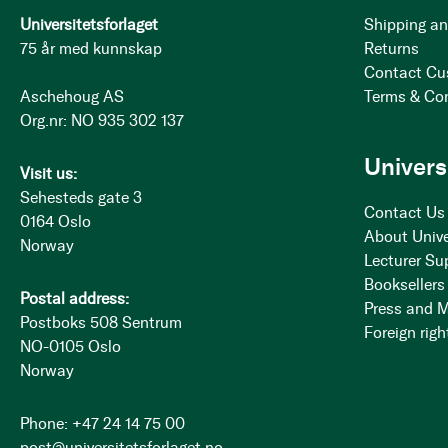
Universitetsforlaget
Shipping an
75 år med kunnskap
Returns
Contact Cu
Aschehoug AS
Terms & Co
Org.nr: NO 935 302 137
Univers
Visit us:
Sehesteds gate 3
Contact Us
0164 Oslo
About Unive
Norway
Lecturer Su
Booksellers
Postal address:
Press and 
Postboks 508 Sentrum
Foreign righ
NO-0105 Oslo
Norway
Phone: +47 24 14 75 00
post@universitetsforlaget.no