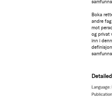
samfunnss
Boka rett
andre fag
mot perso
og privat 
inn i denn
definisjo
samfunnss
Detailed
Language:
Publication