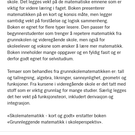
skole. Det legges vekt på de matematiske emnene som er
viktig for videre læring i faget. Boken presenterer
matematikken på en kort og konsis måte, men legger
samtidig vekt på forståelse og logisk sammenheng.
Boken er egnet for flere typer lesere. Den passer for
begynnerstudenter som trenger å repetere matematikk fra
grunnskolen og videregående skole, men også for
skoleelever og voksne som ønsker å lære mer matematikk.
Boken inneholder mange oppgaver og en fyldig fasit og er
derfor godt egnet for selvstudium.
Temaer som behandles fra grunnskolematematikken er: tall
og tallregning, algebra, likninger, sannsynlighet, geometri og
funksjoner. Fra kursene i videregående skole er det tatt med
stoff som er viktig grunnlag for mange studier. Særlig legges
det her vekt på funksjonsteori, inkludert derivasjon og
integrasjon.
«Skolematematikk - kort og godt» erstatter boken
«Grunnleggende matematikk i skoleperspektiv».