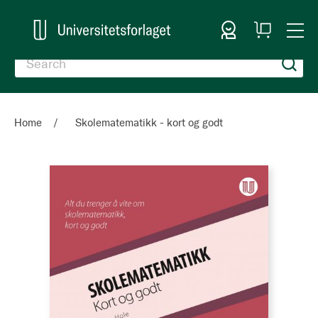
Sign In
My
Togg
Cart
Nav
Home
Skolematematikk - kort og godt