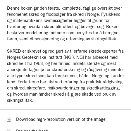
Denne boken gir den første, komplette, faglige oversikt over
fenomenet skred og flodbølger fra skred i Norge. Fysikkens
og matematikkens lovmessigheter legges til grunn for
hvorfor og hvordan skred blir utløst og beveger seg. Boken
beskriver modeller og metoder som benyttes for å beregne
faren, samt dimensjonering og utforming av sikringstiltak.
SKRED er skrevet og redigert av ti erfarne skredeksperter fra
Norges Geotekniske Institutt (NGI). NGI har arbeidet med
skred helt fra 1953, og her finnes landets største og mest
anerkjente fagmiljø for skredforskning og rådgivning innenfor
alle typer skred som kan forekomme, både i Norge og i andre
land. Forfatterne har utstrakt erfaring fra praktisk rådgivning
om skred, skredfare, risikovurderinger og skredkartlegging,
og hvordan man hindrer skred i å gjøre skade ved bruk av
sikringstiltak.
Browse
Download high-resolution version of the image
the