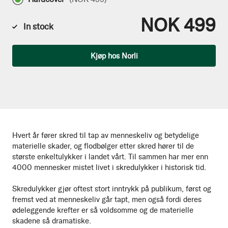
NOK 499
In stock
Qty
Kjøp hos Norli
Hvert år fører skred til tap av menneskeliv og betydelige
materielle skader, og flodbølger etter skred hører til de
største enkeltulykker i landet vårt. Til sammen har mer enn
4000 mennesker mistet livet i skredulykker i historisk tid.
Skredulykker gjør oftest stort inntrykk på publikum, først og
fremst ved at menneskeliv går tapt, men også fordi deres
ødeleggende krefter er så voldsomme og de materielle
skadene så dramatiske.