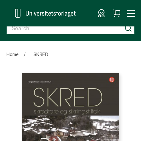
Sign In
My
Togg
Cart
Nav
Home
SKRED