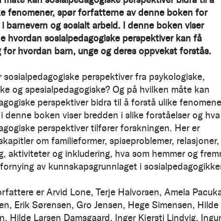
ike fenomener, spør forfatterne av denne boken for
 i barnevern og sosialt arbeid.
I denne boken viser
ne hvordan sosialpedagogiske perspektiver kan få
 for hvordan barn, unge og deres oppvekst forstås.
er sosialpedagogiske perspektiver fra psykologiske,
ske og spesialpedagogiske? Og på hvilken måte kan
agogiske perspektiver bidra til å forstå ulike fenomen
 i denne boken viser bredden i slike forståelser og hva
agogiske perspektiver tilfører forskningen. Her er
skapitler om familieformer, spiseproblemer, relasjoner,
ng, aktiviteter og inkludering, hva som hemmer og fre
 fornying av kunnskapsgrunnlaget i sosialpedagogikke
rfattere er Arvid Lone, Terje Halvorsen, Amela Pacuka
sen, Erik Sørensen, Gro Jensen, Hege Simensen, Hilde
n, Hilde Larsen Damsgaard, Inger Kjersti Lindvig, Ing