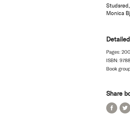
Studsrød,
Monica Bj
Detailed
Pages:
20
ISBN:
978
Book group
Share b