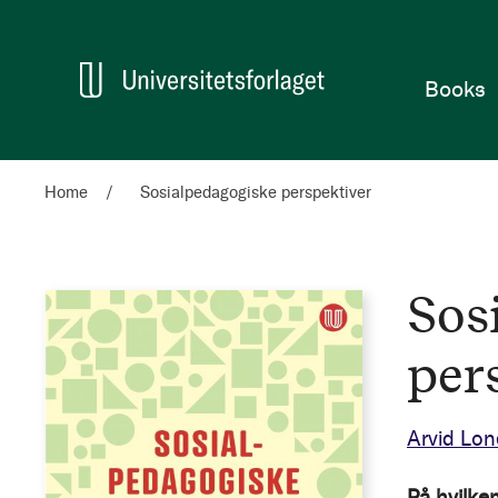
Home
Books
Home
Sosialpedagogiske perspektiver
Sos
per
Arvid Lo
På hvilke