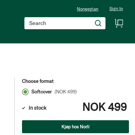
Sign In
Norwegian
Search
Choose format
Softcover
(
NOK 499
)
NOK 499
In stock
Qty
Kjøp hos Norli