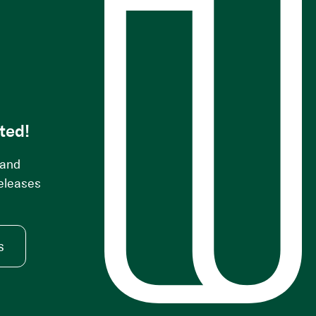
s
ted!
 and
releases
s