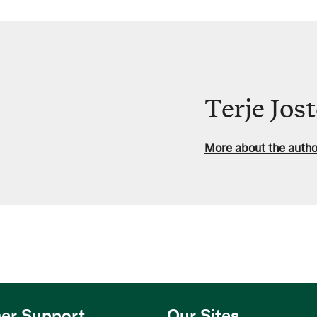
Terje Jos
More about the autho
er Support
Our Sites