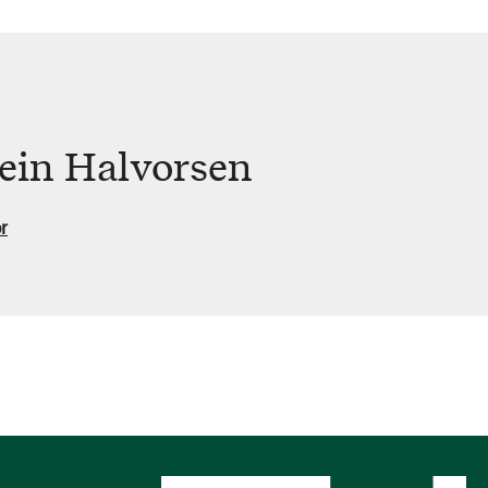
tein Halvorsen
r