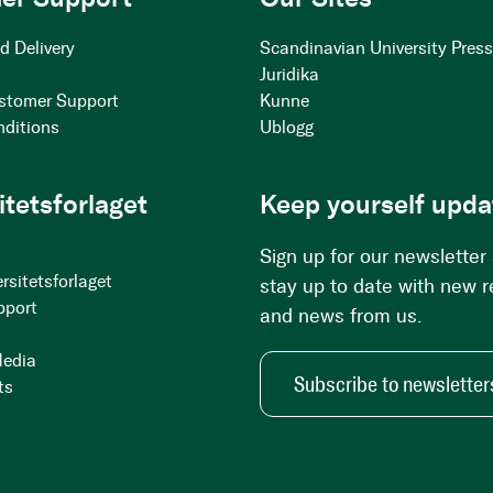
d Delivery
Scandinavian University Pres
Juridika
stomer Support
Kunne
nditions
Ublogg
itetsforlaget
Keep yourself upda
Sign up for our newsletter
rsitetsforlaget
stay up to date with new 
pport
and news from us.
Media
Subscribe to newsletter
ts