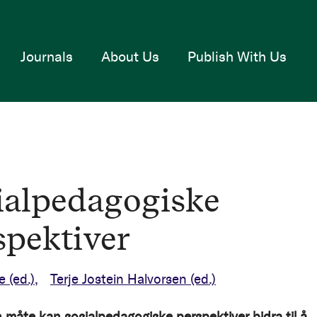
Journals
About Us
Publish With Us
ialpedagogiske
spektiver
ne
(ed.)
Terje Jostein Halvorsen
(ed.)
n måte kan sosialpedagogiske perspektiver bidra til å