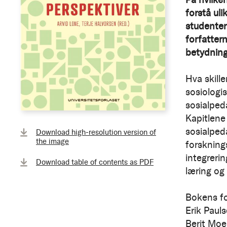
forstå ul
studenter
forfatter
betydning
Hva skill
sosiologi
sosialped
Kapitlene
sosialped
Download high-resolution version of
the image
forskning
integreri
Download table of contents as PDF
læring og
Bokens fo
Erik Paul
Berit Moe