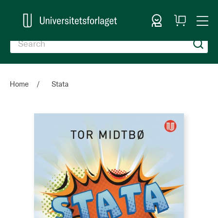
Sign In
My
Togg
Cart
Nav
Home
Stata