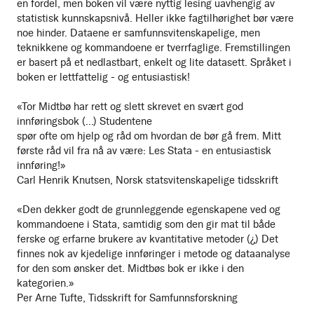
en fordel, men boken vil være nyttig lesing uavhengig av
statistisk kunnskapsnivå. Heller ikke fagtilhørighet bør være
noe hinder. Dataene er samfunnsvitenskapelige, men
teknikkene og kommandoene er tverrfaglige. Fremstillingen
er basert på et nedlastbart, enkelt og lite datasett. Språket i
boken er lettfattelig - og entusiastisk!
«Tor Midtbø har rett og slett skrevet en svært god
innføringsbok (...) Studentene
spør ofte om hjelp og råd om hvordan de bør gå frem. Mitt
første råd vil fra nå av være: Les Stata - en entusiastisk
innføring!»
Carl Henrik Knutsen, Norsk statsvitenskapelige tidsskrift
«Den dekker godt de grunnleggende egenskapene ved og
kommandoene i Stata, samtidig som den gir mat til både
ferske og erfarne brukere av kvantitative metoder (¿) Det
finnes nok av kjedelige innføringer i metode og dataanalyse
for den som ønsker det. Midtbøs bok er ikke i den
kategorien.»
Per Arne Tufte, Tidsskrift for Samfunnsforskning