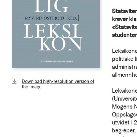
Statsviten
krever kl
«Statsvit
studenter
Leksikonet
politiske l
administr
allmennhe
Download high-resolution version of
the image
Leksikone
(Universit
Mogens N.
Oppslagsv
utvidet i
begreper, 