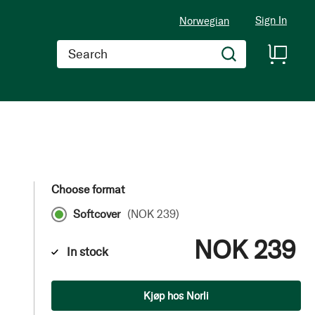
Sign In
Norwegian
Search
Choose format
Softcover
(
NOK 239
)
NOK 239
In stock
Qty
Kjøp hos Norli