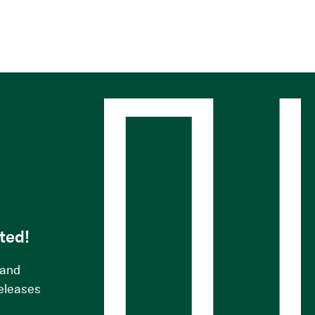
s
ted!
 and
releases