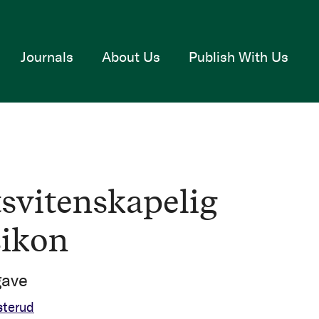
Journals
About Us
Publish With Us
tsvitenskapelig
sikon
gave
sterud