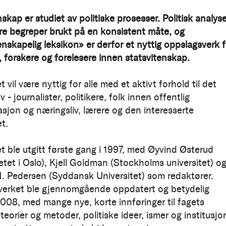
skap er studiet av politiske prosesser. Politisk analys
are begreper brukt på en konsistent måte, og
enskapelig leksikon» er derfor et nyttig oppslagsverk f
, forskere og forelesere innen statsvitenskap.
 vil være nyttig for alle med et aktivt forhold til det
iv - journalister, politikere, folk innen offentlig
asjon og næringsliv, lærere og den interesserte
t.
t ble utgitt første gang i 1997, med Øyvind Østerud
etet i Oslo), Kjell Goldman (Stockholms universitet) o
 Pedersen (Syddansk Universitet) som redaktører.
erket ble gjennomgående oppdatert og betydelig
 2008, med mange nye, korte innføringer til fagets
teorier og metoder, politiske ideer, ismer og institusjo