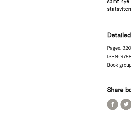
samt nye 
statsvite
Detailed
Pages:
32
ISBN:
978
Book group
Share b