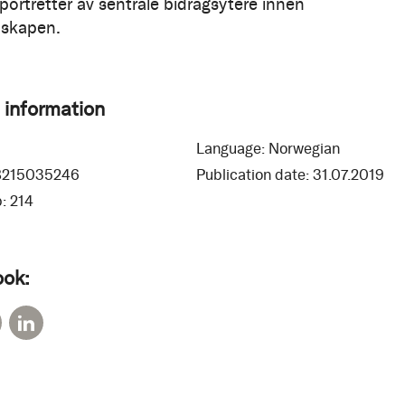
portretter av sentrale bidragsytere innen
nskapen.
 information
0
Language:
Norwegian
8215035246
Publication date:
31.07.2019
:
214
ook: