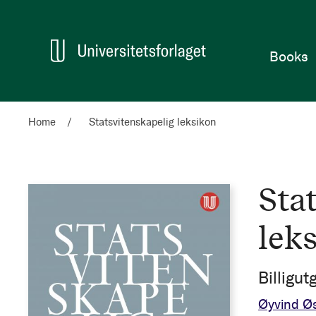
Home
Books
Home
Statsvitenskapelig leksikon
Sta
lek
Billigut
Øyvind Ø