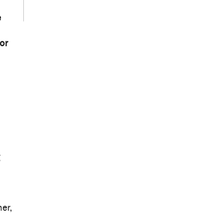
e
or
g
ner,