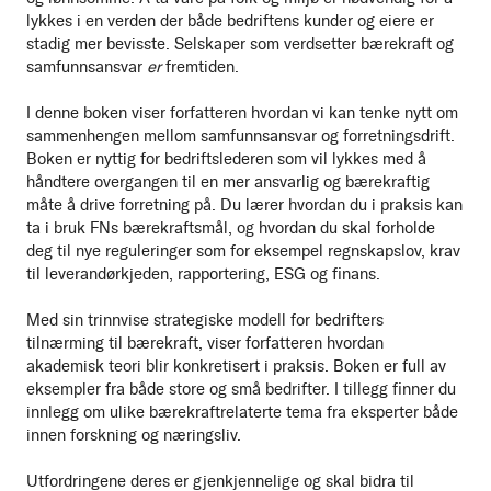
lykkes i en verden der både bedriftens kunder og eiere er
stadig mer bevisste. Selskaper som verdsetter bærekraft og
samfunnsansvar
er
fremtiden.
I denne boken viser forfatteren hvordan vi kan tenke nytt om
sammenhengen mellom samfunnsansvar og forretningsdrift.
Boken er nyttig for bedriftslederen som vil lykkes med å
håndtere overgangen til en mer ansvarlig og bærekraftig
måte å drive forretning på. Du lærer hvordan du i praksis kan
ta i bruk FNs bærekraftsmål, og hvordan du skal forholde
deg til nye reguleringer som for eksempel regnskapslov, krav
til leverandørkjeden, rapportering, ESG og finans.
Med sin trinnvise strategiske modell for bedrifters
tilnærming til bærekraft, viser forfatteren hvordan
akademisk teori blir konkretisert i praksis. Boken er full av
eksempler fra både store og små bedrifter. I tillegg finner du
innlegg om ulike bærekraftrelaterte tema fra eksperter både
innen forskning og næringsliv.
Utfordringene deres er gjenkjennelige og skal bidra til