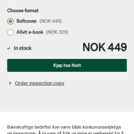
Choose format
Softcover
(
NOK 449
)
Allvit e-book
(
NOK 329
)
NOK 449
In stock
Qty
Kjøp hos Norli
Order inspection copy
Bærekraftige bedrifter kan være både konkurransedyktige
og lønnsomme. Å ta vare på folk og miljø er nødvendig for å