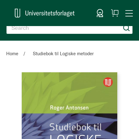
Sign In
My
Togg
Cart
Nav
Home
Studiebok til Logiske metoder