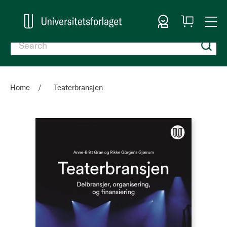
Sign In
My
Togg
Cart
Nav
Home
Teaterbransjen