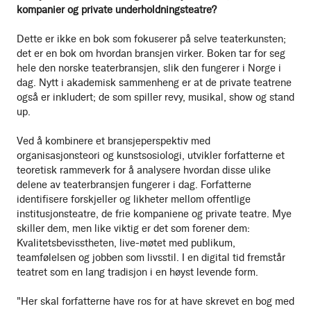
kompanier og private underholdningsteatre?
Dette er ikke en bok som fokuserer på selve teaterkunsten;
det er en bok om hvordan bransjen virker. Boken tar for seg
hele den norske teaterbransjen, slik den fungerer i Norge i
dag. Nytt i akademisk sammenheng er at de private teatrene
også er inkludert; de som spiller revy, musikal, show og stand
up.
Ved å kombinere et bransjeperspektiv med
organisasjonsteori og kunstsosiologi, utvikler forfatterne et
teoretisk rammeverk for å analysere hvordan disse ulike
delene av teaterbransjen fungerer i dag. Forfatterne
identifisere forskjeller og likheter mellom offentlige
institusjonsteatre, de frie kompaniene og private teatre. Mye
skiller dem, men like viktig er det som forener dem:
Kvalitetsbevisstheten, live-møtet med publikum,
teamfølelsen og jobben som livsstil. I en digital tid fremstår
teatret som en lang tradisjon i en høyst levende form.
"Her skal forfatterne have ros for at have skrevet en bog med