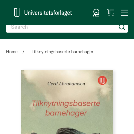
Sign In
My
Togg
Cart
Nav
Home
Tilknytningsbaserte barnehager