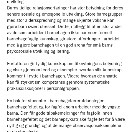
utvikling.
Barns tidlige relasjonserfaringer har stor betydning for deres
senere sosiale og emosjonelle utvikling. Store barnegrupper
med stor aldersspredning og mange ukjente voksne kan
gjøre barn svært stresset. Dette, i tillegg til at en stor andel
av de som arbeider i barnehagen ikke har noen formell
barnehagefaglig kunnskap, gir store utfordringer i arbeidet
med å gjøre barnehagen til en god arena for små barns
psykososiale utvikling og læring.
Forfatteren gir fyldig kunnskap om tilknytningens betydning
og viser gjennom teori og eksempler hvordan slik kunnskap
kommer til nytte i barnehagen. Videre hvordan de ansatte
kan få styrket sin kompetanse gjennom systematiske
praksisdiskusjoner i personalgruppen.
En bok for studenter i barnehagelærerutdanningen,
barnehagefeltet og for fagfolk som arbeider med de yngste
barna. Den får gode tilbakemeldinger fra fagfolk innen
barnehagefeltet og det barnepsykiatriske fagfeltet for å være
nyttig og grundig, og at de mange observasjonseksemplene
er en stor styrke.