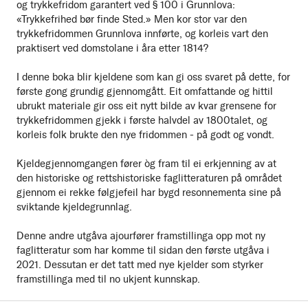
og trykkefridom garantert ved § 100 i Grunnlova:
«Trykkefrihed bør finde Sted.» Men kor stor var den
trykkefridommen Grunnlova innførte, og korleis vart den
praktisert ved domstolane i åra etter 1814?
I denne boka blir kjeldene som kan gi oss svaret på dette, for
første gong grundig gjennomgått. Eit omfattande og hittil
ubrukt materiale gir oss eit nytt bilde av kvar grensene for
trykkefridommen gjekk i første halvdel av 1800talet, og
korleis folk brukte den nye fridommen - på godt og vondt.
Kjeldegjennomgangen fører òg fram til ei erkjenning av at
den historiske og rettshistoriske faglitteraturen på området
gjennom ei rekke følgjefeil har bygd resonnementa sine på
sviktande kjeldegrunnlag.
Denne andre utgåva ajourfører framstillinga opp mot ny
faglitteratur som har komme til sidan den første utgåva i
2021. Dessutan er det tatt med nye kjelder som styrker
framstillinga med til no ukjent kunnskap.