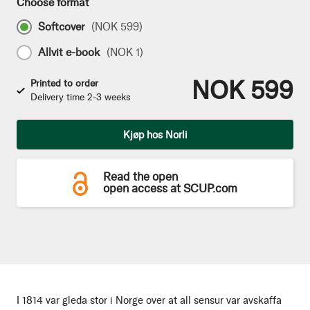
Choose format
Softcover
(
NOK 599
)
Allvit e-book
(
NOK 1
)
NOK 599
Printed to order
Delivery time 2-3 weeks
Qty
Kjøp hos Norli
Read the open
open access at SCUP.com
I 1814 var gleda stor i Norge over at all sensur var avskaffa