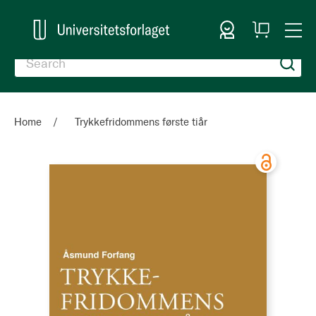
Sign In
My
Togg
Cart
Nav
Home
Trykkefridommens første tiår