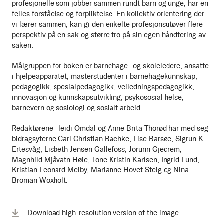
profesjonelle som jobber sammen rundt barn og unge, har en
felles forståelse og forpliktelse. En kollektiv orientering der
vi lærer sammen, kan gi den enkelte profesjonsutøver flere
perspektiv på en sak og større tro på sin egen håndtering av
saken.
Målgruppen for boken er barnehage- og skoleledere, ansatte
i hjelpeapparatet, masterstudenter i barnehagekunnskap,
pedagogikk, spesialpedagogikk, veiledningspedagogikk,
innovasjon og kunnskapsutvikling, psykososial helse,
barnevern og sosiologi og sosialt arbeid.
Redaktørene Heidi Omdal og Anne Brita Thorød har med seg
bidragsyterne Carl Christian Bachke, Lise Barsøe, Sigrun K.
Ertesvåg, Lisbeth Jensen Gallefoss, Jorunn Gjedrem,
Magnhild Mjåvatn Høie, Tone Kristin Karlsen, Ingrid Lund,
Kristian Leonard Melby, Marianne Hovet Steig og Nina
Broman Woxholt.
Browse
Download high-resolution version of the image