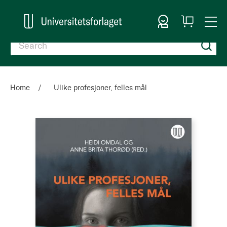
Sign In
My
Togg
Cart
Nav
Home
Ulike profesjoner, felles mål