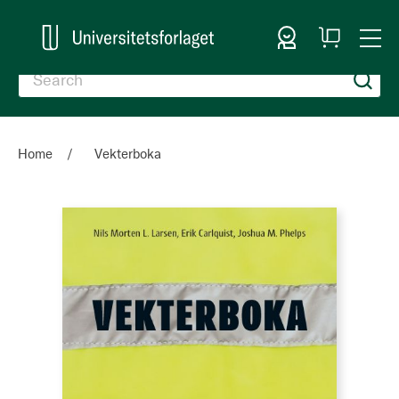
Sign In
My
Togg
Cart
Nav
Home
Vekterboka