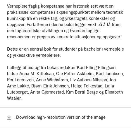
Vernepleierfaglig kompetanse har historisk sett vært en
praksisnær kompetanse i skjæringspunktet mellom teoretisk
kunnskap fra en rekke fag, og yrkesfagets kontekster og
oppgaver. Forfatterne i denne boka legger vekt på å få fram
den fagteoretiske utviklingen og hvordan faglige
resonnementer preges av konkrete situasjoner og oppgaver.
Dette er en sentral bok for studenter på bachelor i vernepleie
og yrkesaktive vernepleiere.
I tillegg til bidrag fra bokas redaktør Karl Elling Ellingsen,
bidrar Anna M. Kittelsaa, Ole Petter Askheim, Karl Jacobsen,
Per Lorentzen, Anne Wichstrøm, Liv Aaboen Nilsson, Jon
Arne Løkke, Bjørn-Eirik Johnsen, Helge Folkestad, Laila
Luteberget, Anita Gjermestad, Kim Bertil Berge og Elisabeth
Waaler.
Download high-resolution version of the image