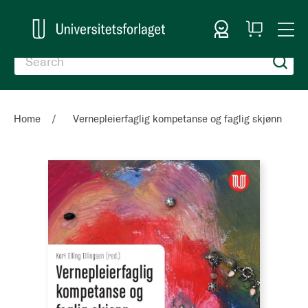
Sign In
My
Togg
Cart
Nav
Home
Vernepleierfaglig kompetanse og faglig skjønn