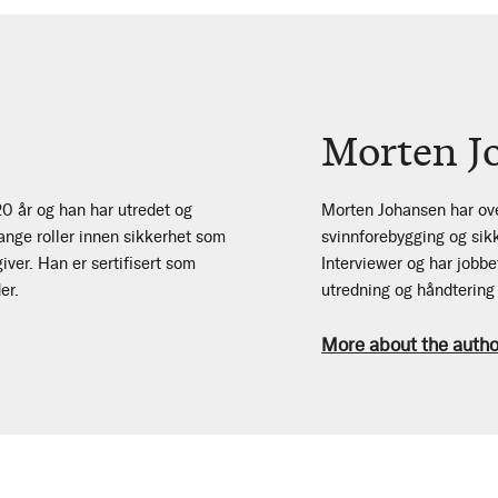
Morten J
20 år og han har utredet og
Morten Johansen har ove
ange roller innen sikkerhet som
svinnforebygging og sikk
giver. Han er sertifisert som
Interviewer og har jobb
er.
utredning og håndtering 
More about the autho