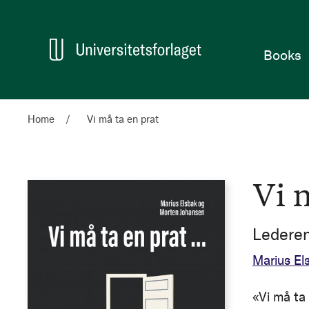
Home
Books
Home
Vi må ta en prat
Vi 
Lederen
Marius El
«Vi må ta