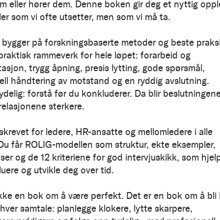
em eller hører dem. Denne boken gir deg et nyttig opp
ler som vi ofte utsetter, men som vi må ta.
 bygger på forskningsbaserte metoder og beste praksi
 praktisk rammeverk for hele løpet: forarbeid og
sjon, trygg åpning, presis lytting, gode spørsmål,
ell håndtering av motstand og en ryddig avslutning.
ydelig: forstå før du konkluderer. Da blir beslutningen
relasjonene sterkere.
skrevet for ledere, HR-ansatte og mellomledere i alle
 Du får ROLIG-modellen som struktur, ekte eksempler,
ser og de 12 kriteriene for god intervjuskikk, som hjel
uere og utvikle deg over tid.
ikke en bok om å være perfekt. Det er en bok om å bli l
hver samtale: planlegge klokere, lytte skarpere,