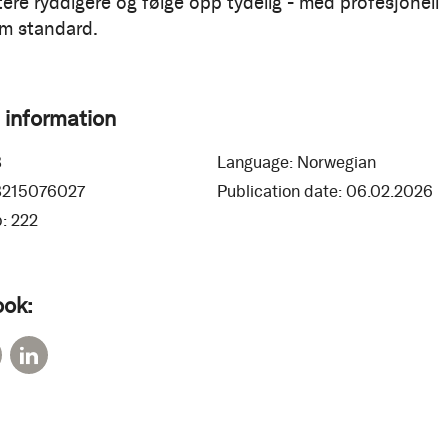
re ryddigere og følge opp tydelig - med profesjonell
m standard.
 information
8
Language:
Norwegian
8215076027
Publication date:
06.02.2026
:
222
ook: