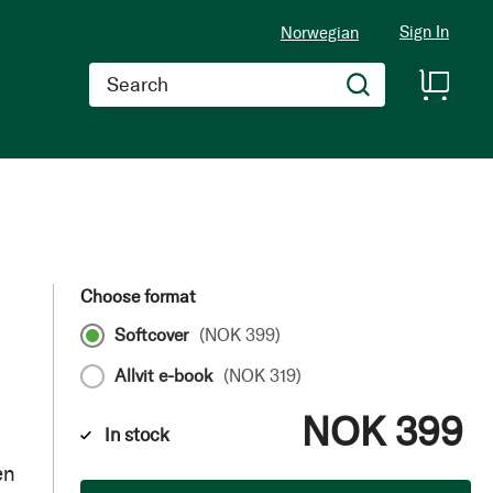
Sign In
Norwegian
Search
Choose format
Softcover
(
NOK 399
)
Allvit e-book
(
NOK 319
)
NOK 399
In stock
en