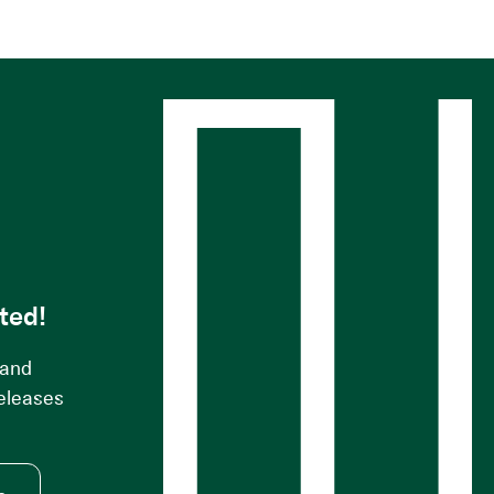
s
ted!
 and
releases