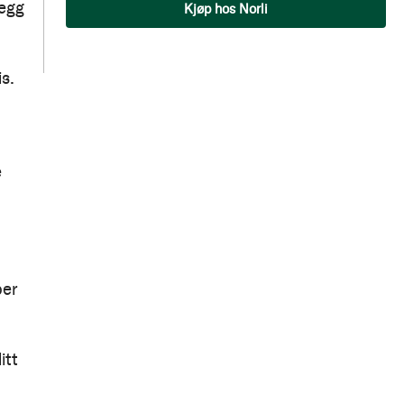
Qty
legg
Kjøp hos Norli
s.
e
per
itt