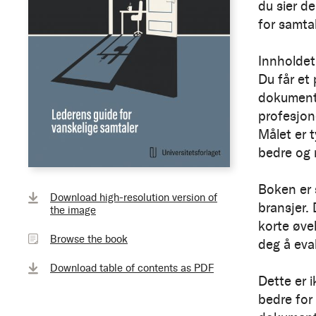
du sier d
for samta
Innholdet
Du får et
dokumenta
profesjon
Målet er t
bedre og 
Browse
Boken er 
Download high-resolution version of
the
bransjer.
the image
book
korte øvel
Browse the book
deg å eval
Download table of contents as PDF
Dette er 
bedre for 