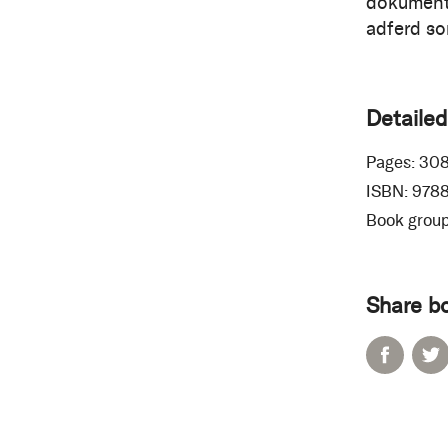
dokumente
adferd so
Detailed
Pages:
30
ISBN:
978
Book group
Share b