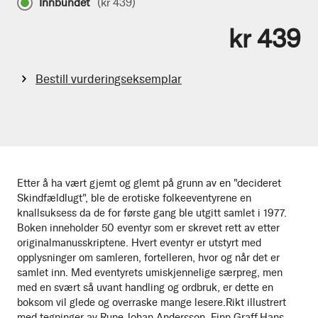
Innbundet
(
kr 439
)
kr 439
Bestill vurderingseksemplar
Etter å ha vært gjemt og glemt på grunn av en "decideret
Skindfældlugt", ble de erotiske folkeeventyrene en
knallsuksess da de for første gang ble utgitt samlet i 1977.
Boken inneholder 50 eventyr som er skrevet rett av etter
originalmanusskriptene. Hvert eventyr er utstyrt med
opplysninger om samleren, fortelleren, hvor og når det er
samlet inn. Med eventyrets umiskjennelige særpreg, men
med en svært så uvant handling og ordbruk, er dette en
boksom vil glede og overraske mange lesere.Rikt illustrert
med tegninger av Rune Johan Andersson, Finn Graff,Hans