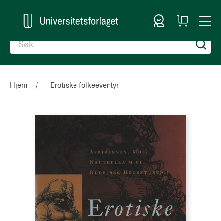
Logg inn
Handlekurv
Togg
en
Nav
Hjem
Erotiske folkeeventyr