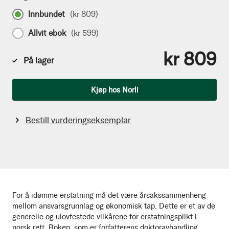
Innbundet
(
kr 809
)
Allvit ebok
(
kr 599
)
kr 809
På lager
Antall
Kjøp hos Norli
Bestill vurderingseksemplar
For å idømme erstatning må det være årsakssammenheng
mellom ansvarsgrunnlag og økonomisk tap. Dette er et av de
generelle og ulovfestede vilkårene for erstatningsplikt i
norsk rett. Boken, som er forfatterens doktoravhandling,