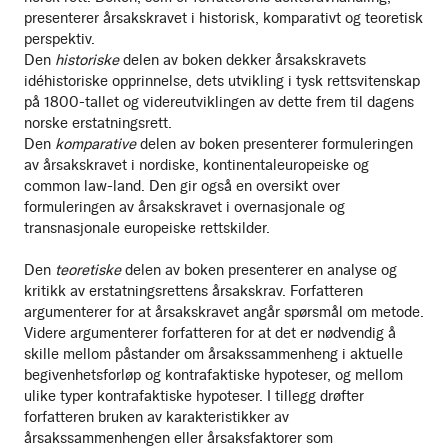
presenterer årsakskravet i historisk, komparativt og teoretisk
perspektiv.
Den
historiske
delen av boken dekker årsakskravets
idéhistoriske opprinnelse, dets utvikling i tysk rettsvitenskap
på 1800-tallet og videreutviklingen av dette frem til dagens
norske erstatningsrett.
Den
komparative
delen av boken presenterer formuleringen
av årsakskravet i nordiske, kontinentaleuropeiske og
common law-land. Den gir også en oversikt over
formuleringen av årsakskravet i overnasjonale og
transnasjonale europeiske rettskilder.
Den
teoretiske
delen av boken presenterer en analyse og
kritikk av erstatningsrettens årsakskrav. Forfatteren
argumenterer for at årsakskravet angår spørsmål om metode.
Videre argumenterer forfatteren for at det er nødvendig å
skille mellom påstander om årsakssammenheng i aktuelle
begivenhetsforløp og kontrafaktiske hypoteser, og mellom
ulike typer kontrafaktiske hypoteser. I tillegg drøfter
forfatteren bruken av karakteristikker av
årsakssammenhengen eller årsaksfaktorer som