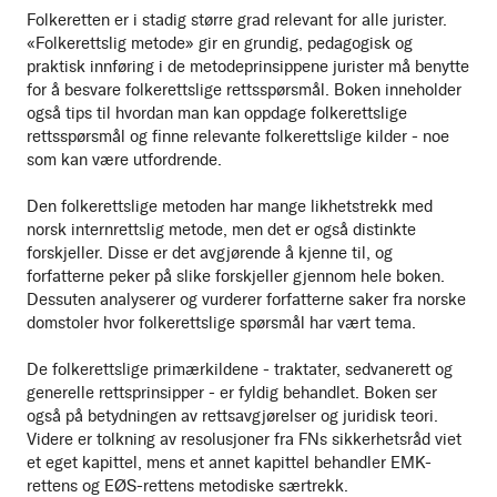
Folkeretten er i stadig større grad relevant for alle jurister.
«Folkerettslig metode» gir en grundig, pedagogisk og
praktisk innføring i de metodeprinsippene jurister må benytte
for å besvare folkerettslige rettsspørsmål. Boken inneholder
også tips til hvordan man kan oppdage folkerettslige
rettsspørsmål og finne relevante folkerettslige kilder - noe
som kan være utfordrende.
Den folkerettslige metoden har mange likhetstrekk med
norsk internrettslig metode, men det er også distinkte
forskjeller. Disse er det avgjørende å kjenne til, og
forfatterne peker på slike forskjeller gjennom hele boken.
Dessuten analyserer og vurderer forfatterne saker fra norske
domstoler hvor folkerettslige spørsmål har vært tema.
De folkerettslige primærkildene - traktater, sedvanerett og
generelle rettsprinsipper - er fyldig behandlet. Boken ser
også på betydningen av rettsavgjørelser og juridisk teori.
Videre er tolkning av resolusjoner fra FNs sikkerhetsråd viet
et eget kapittel, mens et annet kapittel behandler EMK-
rettens og EØS-rettens metodiske særtrekk.