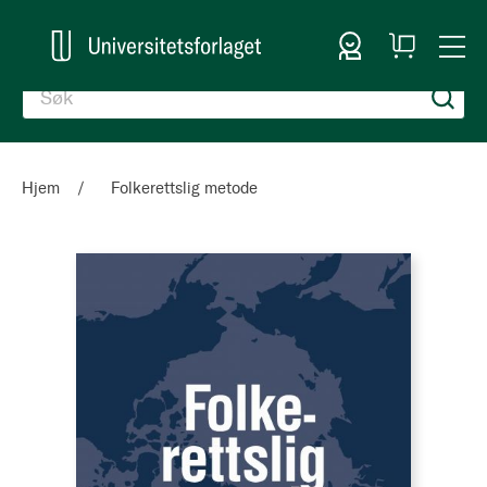
Logg inn
Handlekurv
Togg
en
Nav
Hjem
Folkerettslig metode