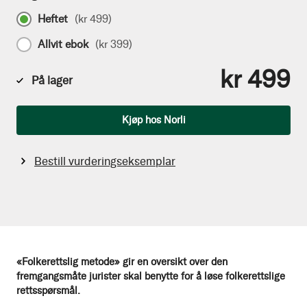
Heftet
(
kr 499
)
Allvit ebok
(
kr 399
)
kr 499
På lager
Antall
Kjøp hos Norli
Bestill vurderingseksemplar
«Folkerettslig metode» gir en oversikt over
den
fremgangsmåte jurister skal benytte for å løse folkerettslige
rettsspørsmål.